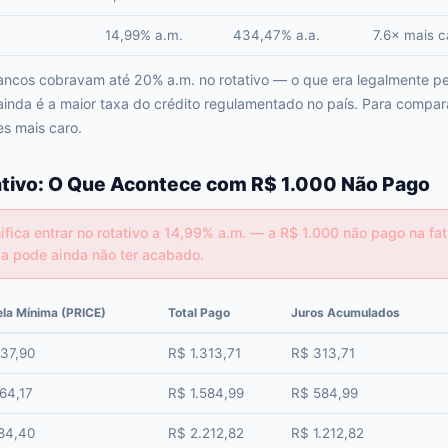
14,99% a.m.
434,47% a.a.
7.6× mais c
ancos cobravam até 20% a.m. no rotativo — o que era legalmente pe
ainda é a maior taxa do crédito regulamentado no país. Para compa
es mais caro.
tivo: O Que Acontece com R$ 1.000 Não Pago
fica entrar no rotativo a 14,99% a.m. — a R$ 1.000 não pago na fa
da pode ainda não ter acabado.
ela Mínima (PRICE)
Total Pago
Juros Acumulados
37,90
R$ 1.313,71
R$ 313,71
64,17
R$ 1.584,99
R$ 584,99
84,40
R$ 2.212,82
R$ 1.212,82