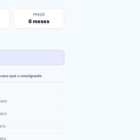
PRAZO
6 meses
 caro que o consignado
caro
caro
aro
aro