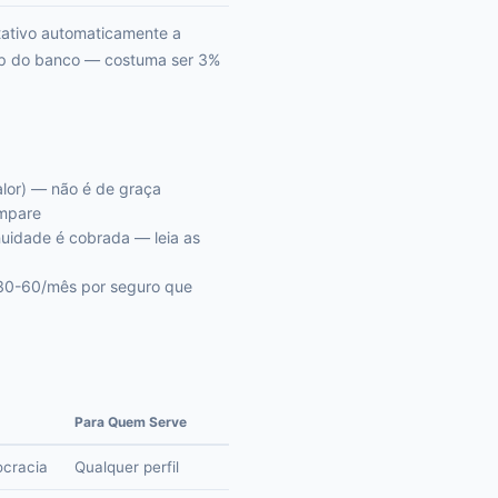
tativo automaticamente a
 app do banco — costuma ser 3%
alor) — não é de graça
ompare
uidade é cobrada — leia as
 30-60/mês por seguro que
Para Quem Serve
ocracia
Qualquer perfil