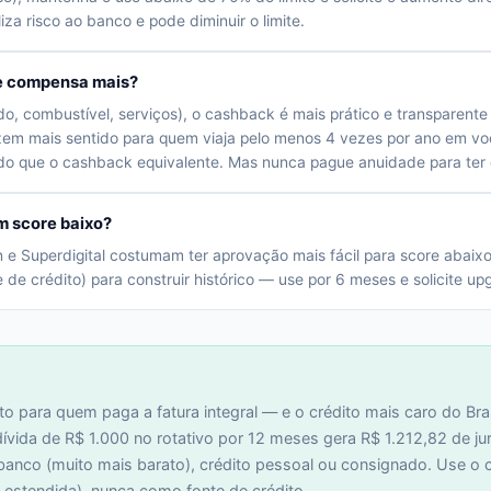
liza risco ao banco e pode diminuir o limite.
ue compensa mais?
do, combustível, serviços), o cashback é mais prático e transparen
azem mais sentido para quem viaja pelo menos 4 vezes por ano em 
do que o cashback equivalente. Mas nunca pague anuidade para ter 
m score baixo?
e Superdigital costumam ter aprovação mais fácil para score abaix
 de crédito) para construir histórico — use por 6 meses e solicite up
ito para quem paga a fatura integral — e o crédito mais caro do Bra
vida de R$ 1.000 no rotativo por 12 meses gera R$ 1.212,82 de juro
anco (muito mais barato), crédito pessoal ou consignado. Use o c
a estendida), nunca como fonte de crédito.