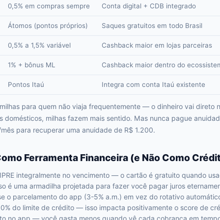
0,5% em compras sempre
Conta digital + CDB integrado
Átomos (pontos próprios)
Saques gratuitos em todo Brasil
0,5% a 1,5% variável
Cashback maior em lojas parceiras
1% + bônus ML
Cashback maior dentro do ecossist
Pontos Itaú
Integra com conta Itaú existente
lhas para quem não viaja frequentemente — o dinheiro vai direto na
s domésticos, milhas fazem mais sentido. Mas nunca pague anuida
/mês para recuperar uma anuidade de R$ 1.200.
omo Ferramenta Financeira (e Não Como Crédit
MPRE integralmente no vencimento — o cartão é gratuito quando us
o é uma armadilha projetada para fazer você pagar juros etername
se o parcelamento do app (3-5% a.m.) em vez do rotativo automátic
% do limite de crédito — isso impacta positivamente o score de cré
asto no app — você gasta menos quando vê cada cobrança em tempo