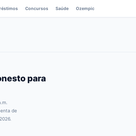
réstimos
Concursos
Saúde
Ozempic
nesto para
a.m.
menta de
2026.