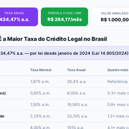
TAXA ANUAL
PARCELA (1.000 / 6M)
VALOR SIMULADO
434,47% a.a.
R$ 264,17/mês
R$ 1.000,00
 a Maior Taxa do Crédito Legal no Brasil
434,47% a.a. — por lei desde janeiro de 2024 (Lei 14.905/2024)
Taxa Mensal
Taxa Anual
Quanto mais
1,97% a.m.
26,4% a.a.
Referência
xa)
0,65% a.m.
8,00% a.a.
0.3× mais 
1,50% a.m.
19,56% a.a.
0.8× mais 
nde
2,35% a.m.
32,15% a.a.
1.2× mais c
8,00% a.m.
151% a.a.
4.1× mais c