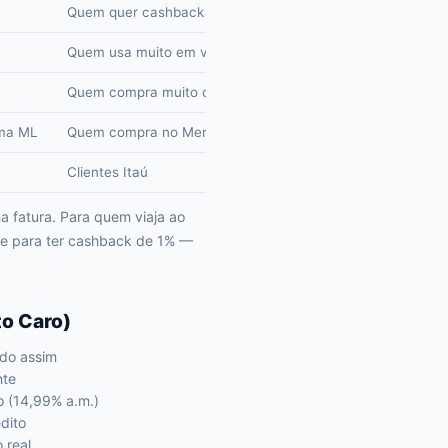
Quem quer cashback simples
Quem usa muito em viagens
Quem compra muito online
ema ML
Quem compra no Mercado Livre
Clientes Itaú
 fatura. Para quem viaja ao
de para ter cashback de 1% —
o Caro)
ado assim
nte
o (14,99% a.m.)
dito
 real