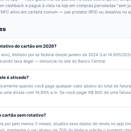
m cashback e pague à vista na loja em compras parceladas "sem ju
NFC ativo em carteira comum — use protetor RFID ou desative no 
es
otativo do cartão em 2026?
no), limitado por lei federal desde janeiro de 2024 (Lei 14.905/20
icando taxa ilegal — denuncie no site do Banco Central.
ele é ativado?
ticamente quando você paga qualquer valor abaixo do total da fatur
ira uma dívida com 14,99% a.m. Se você pagar R$ 800 de uma fatura
.
 cartão sem rotativo?
ia por pelo menos 3 meses, atualize seus dados de renda no app (
o), mantenha o uso abaixo de 70% do limite e solicite o aumento di