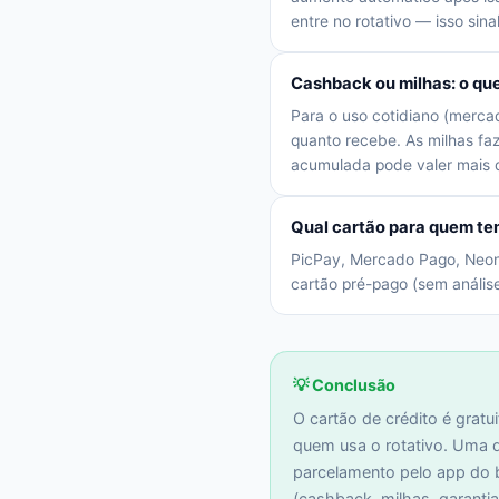
entre no rotativo — isso sina
Cashback ou milhas: o q
Para o uso cotidiano (merca
quanto recebe. As milhas f
acumulada pode valer mais 
Qual cartão para quem te
PicPay, Mercado Pago, Neon 
cartão pré-pago (sem análise
💡 Conclusão
O cartão de crédito é gratu
quem usa o rotativo. Uma dí
parcelamento pelo app do b
(cashback, milhas, garanti