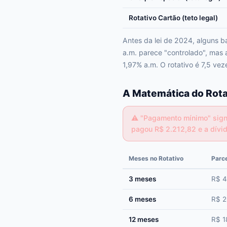
Rotativo Cartão (teto legal)
Antes da lei de 2024, alguns b
a.m. parece "controlado", mas 
1,97% a.m. O rotativo é 7,5 vez
A Matemática do Rota
⚠️
"Pagamento mínimo" signi
pagou R$ 2.212,82 e a dívi
Meses no Rotativo
Parc
3 meses
R$ 4
6 meses
R$ 2
12 meses
R$ 1