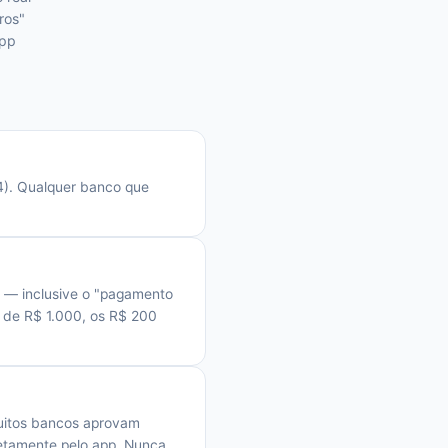
ros"
app
24). Qualquer banco que
a — inclusive o "pagamento
 de R$ 1.000, os R$ 200
muitos bancos aprovam
retamente pelo app. Nunca