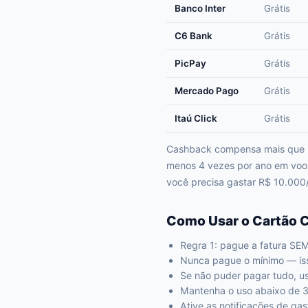
Banco Inter
Grátis
C6 Bank
Grátis
PicPay
Grátis
Mercado Pago
Grátis
Itaú Click
Grátis
Cashback compensa mais que mi
menos 4 vezes por ano em voo
você precisa gastar R$ 10.000
Como Usar o Cartão C
Regra 1: pague a fatura SE
Nunca pague o mínimo — iss
Se não puder pagar tudo, u
Mantenha o uso abaixo de 30
Ative as notificações de g