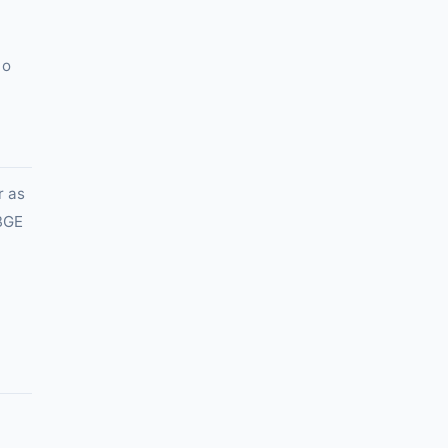
 o
r as
IBGE