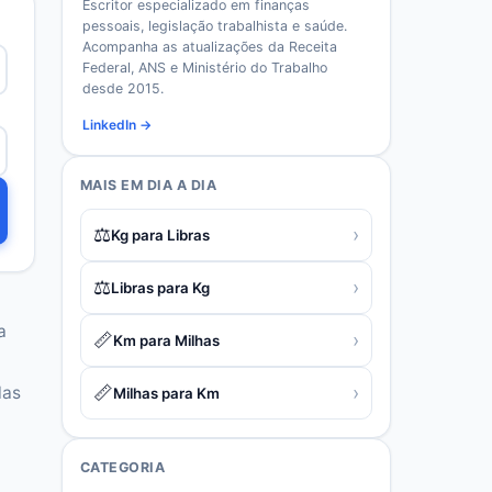
Escritor especializado em finanças
pessoais, legislação trabalhista e saúde.
Acompanha as atualizações da Receita
Federal, ANS e Ministério do Trabalho
desde 2015.
LinkedIn →
MAIS EM
DIA A DIA
⚖️
›
Kg para Libras
⚖️
›
Libras para Kg
a
📏
›
Km para Milhas
📏
›
las
Milhas para Km
CATEGORIA