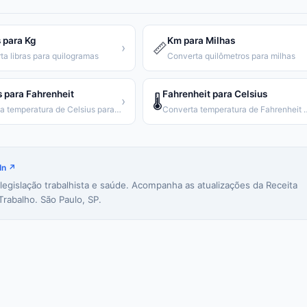
 para Kg
Km para Milhas
📏
›
ta libras para quilogramas
Converta quilômetros para milhas
s para Fahrenheit
Fahrenheit para Celsius
🌡️
›
Converta temperatura de Celsius para Fahrenheit
Converta temperatura de
In ↗
 legislação trabalhista e saúde. Acompanha as atualizações da Receita
Trabalho. São Paulo, SP.