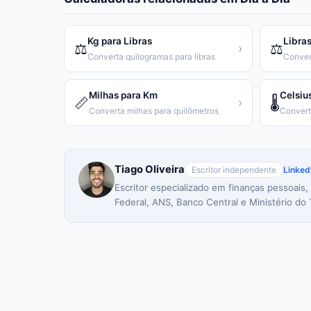
Kg para Libras
Libras
⚖️
⚖️
›
Converta quilogramas para libras
Conver
Milhas para Km
Celsiu
📏
🌡️
›
Converta milhas para quilômetros
Tiago Oliveira
Escritor independente
Linked
Escritor especializado em finanças pessoais,
Federal, ANS, Banco Central e Ministério do 