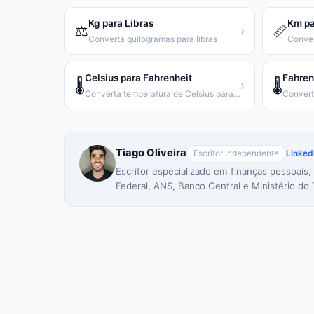
Kg para Libras
Km pa
⚖️
📏
›
Converta quilogramas para libras
Conver
Celsius para Fahrenheit
Fahren
🌡️
🌡️
›
Converta temperatura de Celsius para Fahrenheit
Tiago Oliveira
Escritor independente
Linked
Escritor especializado em finanças pessoais,
Federal, ANS, Banco Central e Ministério do 