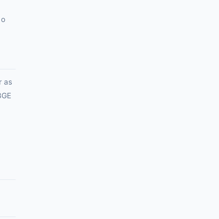
 o
r as
IBGE