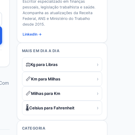
Escritor especializado em finanças
pessoais, legislação trabalhista e saúde.
Acompanha as atualizações da Receita
Federal, ANS e Ministério do Trabalho
desde 2015.
LinkedIn →
MAIS EM
DIA A DIA
⚖️
›
Kg para Libras
📏
›
Km para Milhas
 Com
📏
›
Milhas para Km
🌡️
›
Celsius para Fahrenheit
CATEGORIA