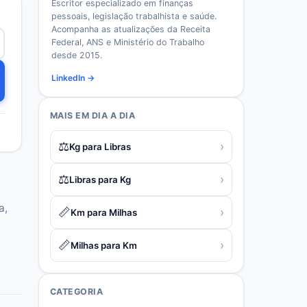
Escritor especializado em finanças
pessoais, legislação trabalhista e saúde.
Acompanha as atualizações da Receita
Federal, ANS e Ministério do Trabalho
desde 2015.
LinkedIn →
MAIS EM
DIA A DIA
⚖️
›
Kg para Libras
⚖️
›
Libras para Kg
a,
📏
›
Km para Milhas
📏
›
Milhas para Km
CATEGORIA