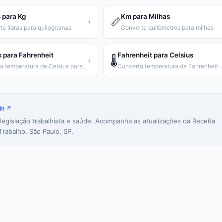
 para Kg
Km para Milhas
📏
›
ta libras para quilogramas
Converta quilômetros para milhas
s para Fahrenheit
Fahrenheit para Celsius
🌡️
›
Converta temperatura de Celsius para Fahrenheit
Converta temperatura de
In ↗
 legislação trabalhista e saúde. Acompanha as atualizações da Receita
Trabalho. São Paulo, SP.