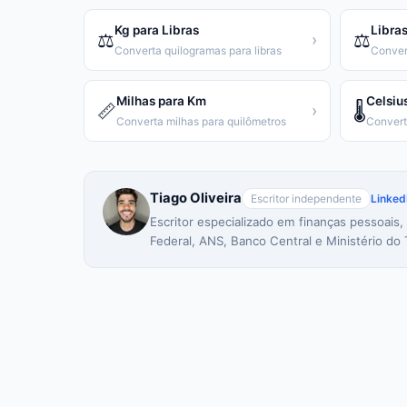
Kg para Libras
Libras
⚖️
⚖️
›
Converta quilogramas para libras
Conver
Milhas para Km
Celsiu
📏
🌡️
›
Converta milhas para quilômetros
Tiago Oliveira
Escritor independente
Linked
Escritor especializado em finanças pessoais,
Federal, ANS, Banco Central e Ministério do 