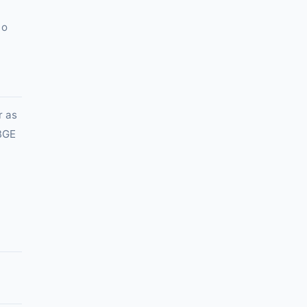
 o
r as
IBGE