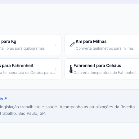
 para Kg
Km para Milhas
📏
›
ta libras para quilogramas
Converta quilômetros para milhas
s para Fahrenheit
Fahrenheit para Celsius
🌡️
›
Converta temperatura de Celsius para Fahrenheit
Converta temperatura de
In ↗
 legislação trabalhista e saúde. Acompanha as atualizações da Receita
Trabalho. São Paulo, SP.