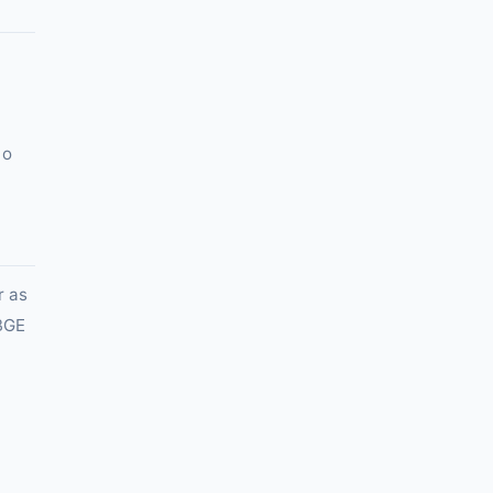
 o
r as
IBGE