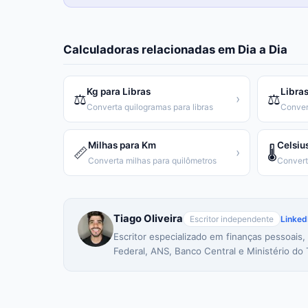
Calculadoras relacionadas em
Dia a Dia
Kg para Libras
Libras
⚖️
⚖️
›
Converta quilogramas para libras
Conver
Milhas para Km
Celsiu
📏
🌡️
›
Converta milhas para quilômetros
Tiago Oliveira
Escritor independente
Linked
Escritor especializado em finanças pessoais,
Federal, ANS, Banco Central e Ministério do 