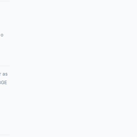
 o
r as
IBGE