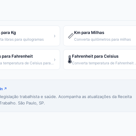
 para Kg
Km para Milhas
📏
›
ta libras para quilogramas
Converta quilômetros para milhas
s para Fahrenheit
Fahrenheit para Celsius
🌡️
›
Converta temperatura de Celsius para Fahrenheit
Converta temperatura de
In ↗
 legislação trabalhista e saúde. Acompanha as atualizações da Receita
Trabalho. São Paulo, SP.