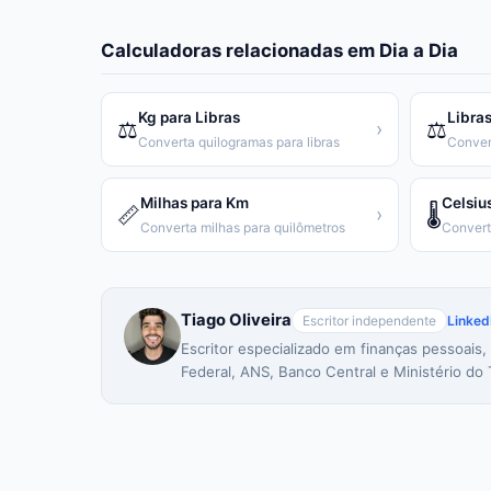
Calculadoras relacionadas em
Dia a Dia
Kg para Libras
Libras
⚖️
⚖️
›
Converta quilogramas para libras
Conver
Milhas para Km
Celsiu
📏
🌡️
›
Converta milhas para quilômetros
Tiago Oliveira
Escritor independente
Linked
Escritor especializado em finanças pessoais,
Federal, ANS, Banco Central e Ministério do 