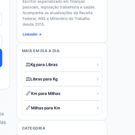
Escritor especializado em finanças
pessoais, legislação trabalhista e saúde.
Acompanha as atualizações da Receita
Federal, ANS e Ministério do Trabalho
desde 2015.
LinkedIn →
MAIS EM
DIA A DIA
⚖️
›
Kg para Libras
⚖️
›
Libras para Kg
📏
›
Km para Milhas
📏
›
Milhas para Km
os
das
CATEGORIA