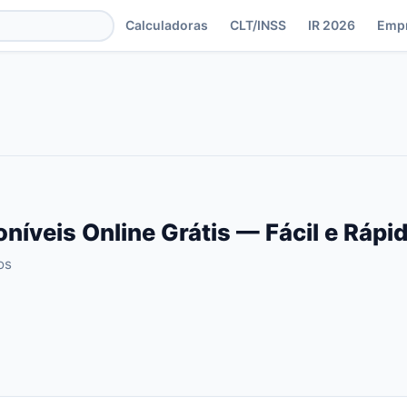
Calculadoras
CLT/INSS
IR 2026
Emp
oníveis Online Grátis — Fácil e Ráp
os