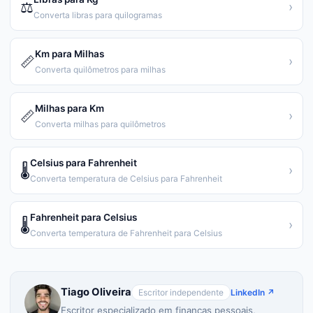
⚖️
›
Converta libras para quilogramas
Km para Milhas
📏
›
Converta quilômetros para milhas
Milhas para Km
📏
›
Converta milhas para quilômetros
Celsius para Fahrenheit
🌡️
›
Converta temperatura de Celsius para Fahrenheit
Fahrenheit para Celsius
🌡️
›
Converta temperatura de Fahrenheit para Celsius
Tiago Oliveira
Escritor independente
LinkedIn ↗
Escritor especializado em finanças pessoais,