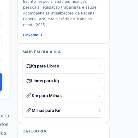
Escritor especializado em finanças
pessoais, legislação trabalhista e saúde.
Acompanha as atualizações da Receita
Federal, ANS e Ministério do Trabalho
desde 2015.
LinkedIn →
MAIS EM
DIA A DIA
⚖️
›
Kg para Libras
⚖️
›
Libras para Kg
📏
›
Km para Milhas
📏
›
Milhas para Km
 para
ndos
CATEGORIA
das