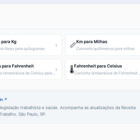
 para Kg
Km para Milhas
📏
›
ta libras para quilogramas
Converta quilômetros para milhas
s para Fahrenheit
Fahrenheit para Celsius
🌡️
›
Converta temperatura de Celsius para Fahrenheit
Converta temperatura de
In ↗
 legislação trabalhista e saúde. Acompanha as atualizações da Receita
Trabalho. São Paulo, SP.