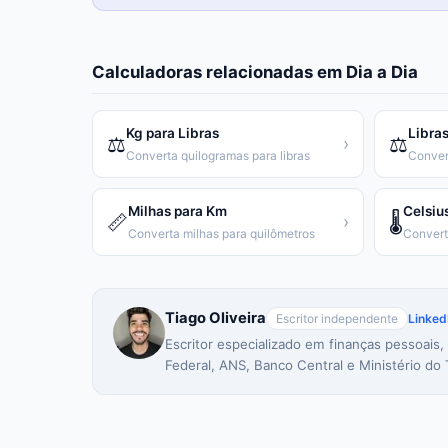
Calculadoras relacionadas em
Dia a Dia
Kg para Libras
Libras
⚖️
⚖️
›
Converta quilogramas para libras
Conver
Milhas para Km
Celsiu
📏
🌡️
›
Converta milhas para quilômetros
Tiago Oliveira
Escritor independente
Linked
Escritor especializado em finanças pessoais,
Federal, ANS, Banco Central e Ministério do 