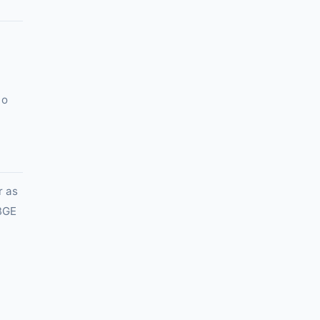
 o
r as
IBGE