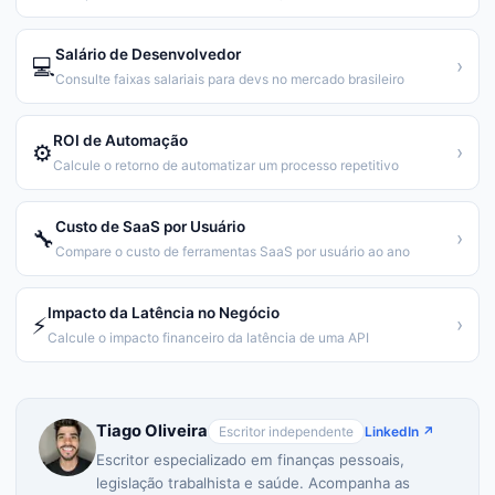
Salário de Desenvolvedor
💻
›
Consulte faixas salariais para devs no mercado brasileiro
ROI de Automação
⚙️
›
Calcule o retorno de automatizar um processo repetitivo
Custo de SaaS por Usuário
🔧
›
Compare o custo de ferramentas SaaS por usuário ao ano
Impacto da Latência no Negócio
⚡
›
Calcule o impacto financeiro da latência de uma API
Tiago Oliveira
Escritor independente
LinkedIn ↗
Escritor especializado em finanças pessoais,
legislação trabalhista e saúde. Acompanha as