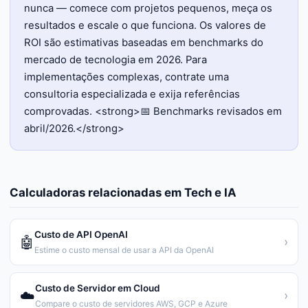
nunca — comece com projetos pequenos, meça os
resultados e escale o que funciona. Os valores de
ROI são estimativas baseadas em benchmarks do
mercado de tecnologia em 2026. Para
implementações complexas, contrate uma
consultoria especializada e exija referências
comprovadas. <strong>📅 Benchmarks revisados em
abril/2026.</strong>
Calculadoras relacionadas em
Tech e IA
Custo de API OpenAI
🤖
›
Estime o custo mensal de usar a API da OpenAI
Custo de Servidor em Cloud
☁️
›
Compare o custo de servidores AWS, GCP e Azure