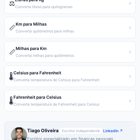
⚖️
›
Converta libras para quilogramas
Km para Milhas
📏
›
Converta quilômetros para milhas
Milhas para Km
📏
›
Converta milhas para quilômetros
Celsius para Fahrenheit
🌡️
›
Converta temperatura de Celsius para Fahrenheit
Fahrenheit para Celsius
🌡️
›
Converta temperatura de Fahrenheit para Celsius
Tiago Oliveira
Escritor independente
LinkedIn ↗
Escritor especializado em finanças pessoais,