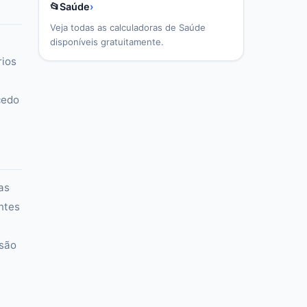
📂
Saúde
›
Veja todas as calculadoras de
Saúde
disponíveis gratuitamente.
rios
cedo
as
ntes
ssão