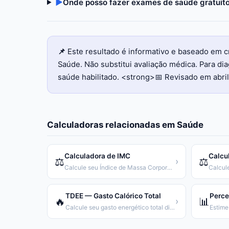
▶
Onde posso fazer exames de saúde gratuit
📌
Este resultado é informativo e baseado em cr
Saúde. Não substitui avaliação médica. Para di
saúde habilitado. <strong>📅 Revisado em abri
Calculadoras relacionadas em
Saúde
Calculadora de IMC
Calcu
⚖️
⚖️
›
Calcule seu Índice de Massa Corporal e saiba se seu peso está saudável.
TDEE — Gasto Calórico Total
Perce
🔥
📊
›
Calcule seu gasto energético total diário (TDEE).