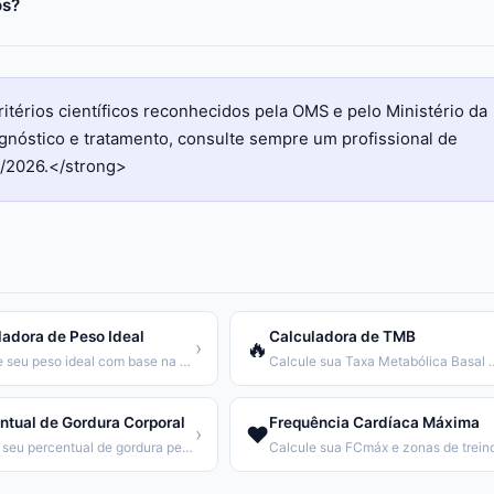
os?
itérios científicos reconhecidos pela OMS e pelo Ministério da
agnóstico e tratamento, consulte sempre um profissional de
l/2026.</strong>
ladora de Peso Ideal
Calculadora de TMB
🔥
›
Calcule seu peso ideal com base na altura.
Calcule sua Taxa Metabólica B
ntual de Gordura Corporal
Frequência Cardíaca Máxima
❤️
›
Estime seu percentual de gordura pela fórmula Deurenberg.
Calcule sua FCmáx e zonas de trein