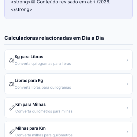
<strong>📅 Conteúdo revisado em abril/2026.
</strong>
Calculadoras relacionadas em
Dia a Dia
Kg para Libras
⚖️
›
Converta quilogramas para libras
Libras para Kg
⚖️
›
Converta libras para quilogramas
Km para Milhas
📏
›
Converta quilômetros para milhas
Milhas para Km
📏
›
Converta milhas para quilômetros