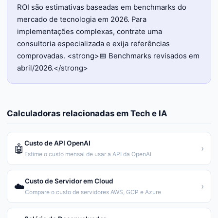
ROI são estimativas baseadas em benchmarks do
mercado de tecnologia em 2026. Para
implementações complexas, contrate uma
consultoria especializada e exija referências
comprovadas. <strong>📅 Benchmarks revisados em
abril/2026.</strong>
Calculadoras relacionadas em
Tech e IA
Custo de API OpenAI
🤖
›
Estime o custo mensal de usar a API da OpenAI
Custo de Servidor em Cloud
☁️
›
Compare o custo de servidores AWS, GCP e Azure