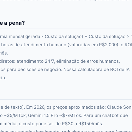
e a pena?
mia mensal gerada - Custo da solução) ÷ Custo da solução × 
 horas de atendimento humano (valoradas em R$2.000), o ROI
mês.
diretos: atendimento 24/7, eliminação de erros humanos,
dos para decisões de negócio. Nossa calculadora de ROI de IA
io.
ade de texto). Em 2026, os preços aproximados são: Claude Son
o ~$5/MTok; Gemini 1.5 Pro ~$7/MTok. Para um chatbot que
m média, o custo pode ser de R$30 a R$150/mês.
em ser rodados localmente, reduzindo o custo a zero (exceto