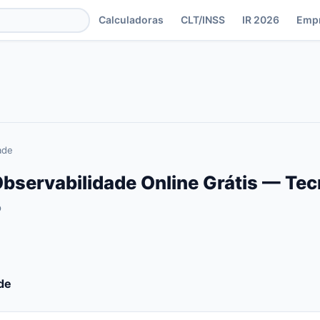
Calculadoras
CLT/INSS
IR 2026
Emp
ade
bservabilidade Online Grátis — Tec
o
de