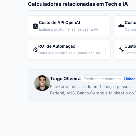
Calculadoras relacionadas em
Tech e IA
Custo de API OpenAI
Custo
🤖
☁️
›
Estime o custo mensal de usar a API da OpenAI
ROI de Automação
Custo
⚙️
🔧
›
Calcule o retorno de automatizar um processo repetitivo
Tiago Oliveira
Escritor independente
Linked
Escritor especializado em finanças pessoais,
Federal, ANS, Banco Central e Ministério do 