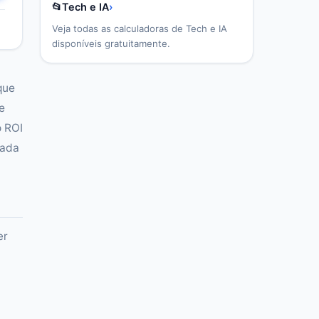
📂
Tech e IA
›
Veja todas as calculadoras de
Tech e IA
disponíveis gratuitamente.
que
e
o ROI
zada
er