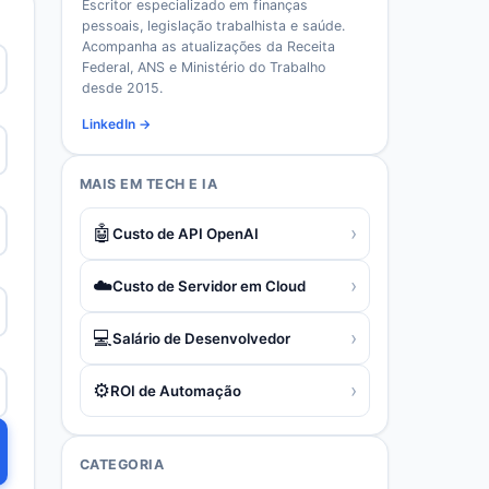
Escritor especializado em finanças
pessoais, legislação trabalhista e saúde.
Acompanha as atualizações da Receita
Federal, ANS e Ministério do Trabalho
desde 2015.
LinkedIn →
MAIS EM
TECH E IA
🤖
›
Custo de API OpenAI
☁️
›
Custo de Servidor em Cloud
💻
›
Salário de Desenvolvedor
⚙️
›
ROI de Automação
CATEGORIA