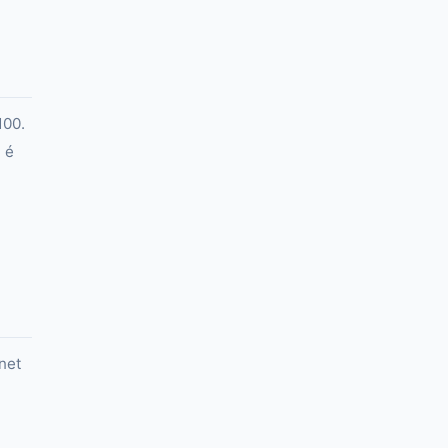
100.
 é
net