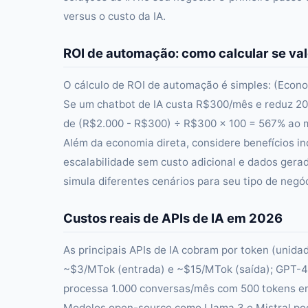
versus o custo da IA.
ROI de automação: como calcular se val
O cálculo de ROI de automação é simples: (Econo
Se um chatbot de IA custa R$300/mês e reduz 20
de (R$2.000 - R$300) ÷ R$300 × 100 = 567% ao 
Além da economia direta, considere benefícios in
escalabilidade sem custo adicional e dados gera
simula diferentes cenários para seu tipo de negóc
Custos reais de APIs de IA em 2026
As principais APIs de IA cobram por token (unid
~$3/MTok (entrada) e ~$15/MTok (saída); GPT-4
processa 1.000 conversas/mês com 500 tokens e
Modelos open-source como Llama 3 e Mistral pod