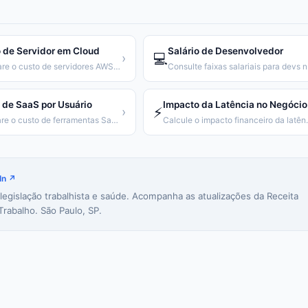
 de Servidor em Cloud
Salário de Desenvolvedor
💻
›
Compare o custo de servidores AWS, GCP e Azure
Consu
 de SaaS por Usuário
Impacto da Latência no Negócio
⚡
›
Compare o custo de ferramentas SaaS por usuário ao ano
Calcule o impac
In ↗
 legislação trabalhista e saúde. Acompanha as atualizações da Receita
Trabalho. São Paulo, SP.