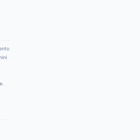
ento
ini
e.