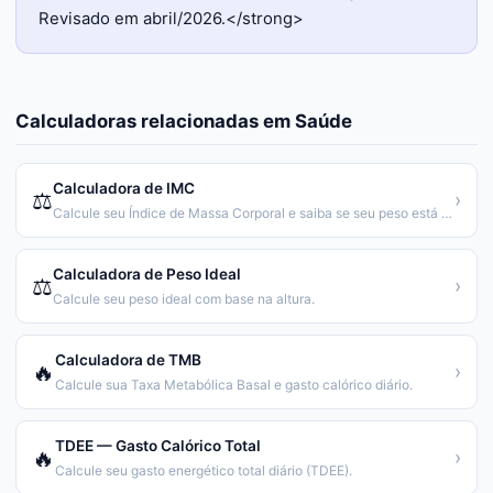
Revisado em abril/2026.</strong>
Calculadoras relacionadas em
Saúde
Calculadora de IMC
⚖️
›
Calcule seu Índice de Massa Corporal e saiba se seu peso está saudável.
Calculadora de Peso Ideal
⚖️
›
Calcule seu peso ideal com base na altura.
Calculadora de TMB
🔥
›
Calcule sua Taxa Metabólica Basal e gasto calórico diário.
TDEE — Gasto Calórico Total
🔥
›
Calcule seu gasto energético total diário (TDEE).