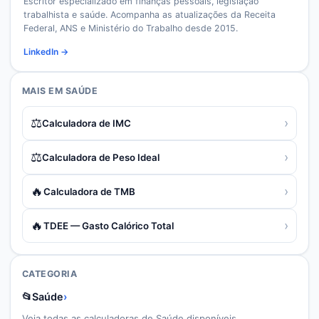
Escritor especializado em finanças pessoais, legislação
trabalhista e saúde. Acompanha as atualizações da Receita
Federal, ANS e Ministério do Trabalho desde 2015.
LinkedIn →
MAIS EM
SAÚDE
⚖️
›
Calculadora de IMC
⚖️
›
Calculadora de Peso Ideal
🔥
›
Calculadora de TMB
🔥
›
TDEE — Gasto Calórico Total
CATEGORIA
📂
Saúde
›
Veja todas as calculadoras de
Saúde
disponíveis