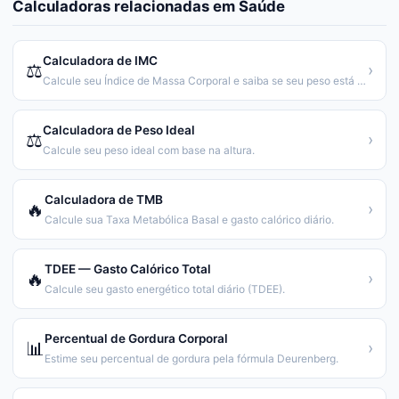
Calculadoras relacionadas em
Saúde
Calculadora de IMC
⚖️
›
Calcule seu Índice de Massa Corporal e saiba se seu peso está saudável.
Calculadora de Peso Ideal
⚖️
›
Calcule seu peso ideal com base na altura.
Calculadora de TMB
🔥
›
Calcule sua Taxa Metabólica Basal e gasto calórico diário.
TDEE — Gasto Calórico Total
🔥
›
Calcule seu gasto energético total diário (TDEE).
Percentual de Gordura Corporal
📊
›
Estime seu percentual de gordura pela fórmula Deurenberg.