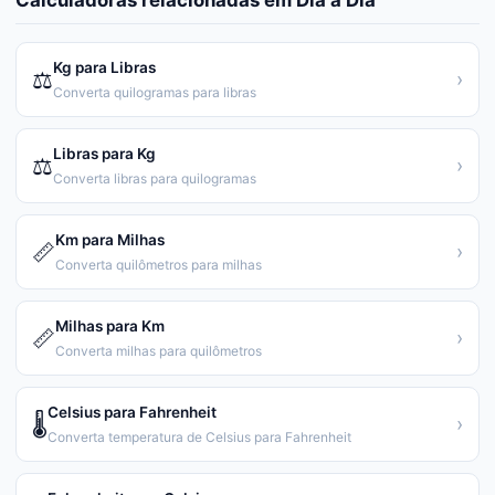
Calculadoras relacionadas em
Dia a Dia
Kg para Libras
⚖️
›
Converta quilogramas para libras
Libras para Kg
⚖️
›
Converta libras para quilogramas
Km para Milhas
📏
›
Converta quilômetros para milhas
Milhas para Km
📏
›
Converta milhas para quilômetros
Celsius para Fahrenheit
🌡️
›
Converta temperatura de Celsius para Fahrenheit