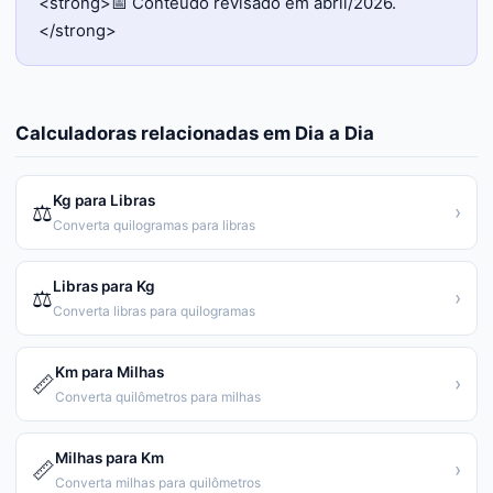
<strong>📅 Conteúdo revisado em abril/2026.
</strong>
Calculadoras relacionadas em
Dia a Dia
Kg para Libras
⚖️
›
Converta quilogramas para libras
Libras para Kg
⚖️
›
Converta libras para quilogramas
Km para Milhas
📏
›
Converta quilômetros para milhas
Milhas para Km
📏
›
Converta milhas para quilômetros