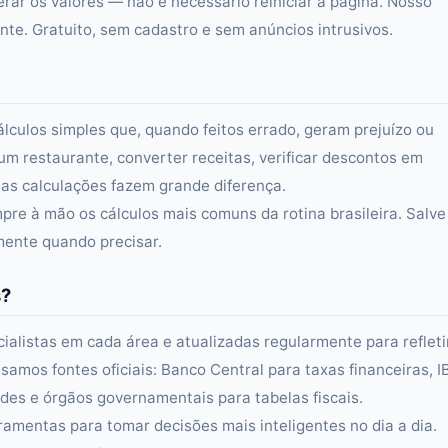
erar os valores — não é necessário reiniciar a página. Nosso
e. Gratuito, sem cadastro e sem anúncios intrusivos.
álculos simples que, quando feitos errado, geram prejuízo ou
um restaurante, converter receitas, verificar descontos em
s calculações fazem grande diferença.
re à mão os cálculos mais comuns da rotina brasileira. Salve
amente quando precisar.
s?
alistas em cada área e atualizadas regularmente para refleti
samos fontes oficiais: Banco Central para taxas financeiras, 
es e órgãos governamentais para tabelas fiscais.
ramentas para tomar decisões mais inteligentes no dia a dia.