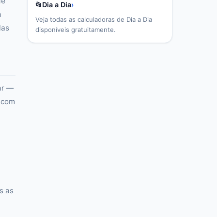
de
📂
Dia a Dia
›
m
Veja todas as calculadoras de
Dia a Dia
las
disponíveis gratuitamente.
ar —
 com
s as