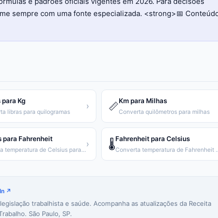
órmulas e padrões oficiais vigentes em 2026. Para decisões
firme sempre com uma fonte especializada. <strong>📅 Conteúd
 para Kg
Km para Milhas
📏
›
ta libras para quilogramas
Converta quilômetros para milhas
s para Fahrenheit
Fahrenheit para Celsius
🌡️
›
Converta temperatura de Celsius para Fahrenheit
Converta temperatura de
In ↗
 legislação trabalhista e saúde. Acompanha as atualizações da Receita
Trabalho. São Paulo, SP.