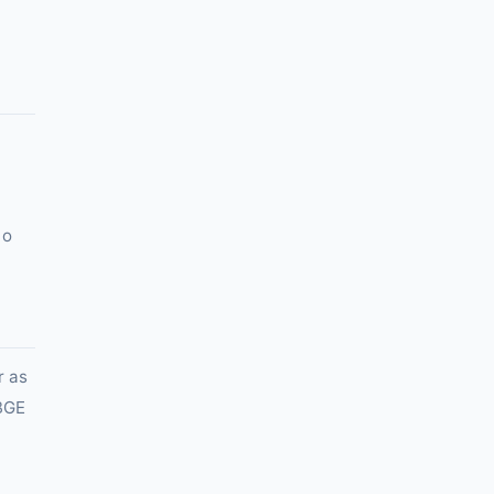
 o
r as
IBGE