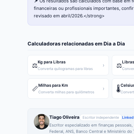
📌
Os resultados são calculados com base em f
financeiras ou profissionais importantes, con
revisado em abril/2026.</strong>
Calculadoras relacionadas em
Dia a Dia
Kg para Libras
Libras
⚖️
⚖️
›
Converta quilogramas para libras
Conver
Milhas para Km
Celsiu
📏
🌡️
›
Converta milhas para quilômetros
Tiago Oliveira
Escritor independente
Linked
Escritor especializado em finanças pessoais,
Federal, ANS, Banco Central e Ministério do 