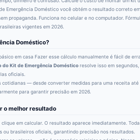
empo, dinheiro e confusão. Calcule o custo de montar um kit 
de Emergência Doméstico você obtém o resultado correto e
sem propaganda. Funciona no celular e no computador. Fórmu
rasileiras vigentes em 2026.
gência Doméstico?
básico em casa Fazer esse cálculo manualmente é fácil de err
o do Kit de Emergência Doméstico
resolve isso em segundos,
as oficiais.
as cotidianas — desde converter medidas para uma receita até
larmente para garantir precisão em 2026.
r o melhor resultado
 clique em calcular. O resultado aparece imediatamente. Toda
ou brasileiros oficiais, garantindo precisão nos resultados.