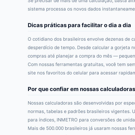
Se precisar de mais de uma calculação, basta alt
sistema processa os novos dados instantaneament
Dicas práticas para facilitar o dia a dia
O cotidiano dos brasileiros envolve dezenas de c
desperdício de tempo. Desde calcular a gorjeta n
compras até planejar a compra do mês — pequena
Com nossas ferramentas gratuitas, você tem semp
site nos favoritos do celular para acessar rapid
Por que confiar em nossas calculadora
Nossas calculadoras são desenvolvidas por especi
normas, tabelas e padrões brasileiros vigentes. U
para índices, INMETRO para conversões de unidad
Mais de 500.000 brasileiros já usaram nossas fer