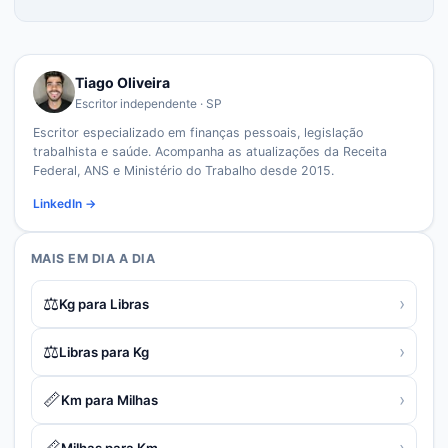
Tiago Oliveira
Escritor independente · SP
Escritor especializado em finanças pessoais, legislação
trabalhista e saúde. Acompanha as atualizações da Receita
Federal, ANS e Ministério do Trabalho desde 2015.
LinkedIn →
MAIS EM
DIA A DIA
⚖️
›
Kg para Libras
⚖️
›
Libras para Kg
📏
›
Km para Milhas
📏
›
Milhas para Km