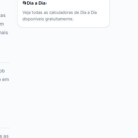
📂
Dia a Dia
›
Veja todas as calculadoras de
Dia a Dia
uas
disponíveis gratuitamente.
em
nais
ob
o em
s as