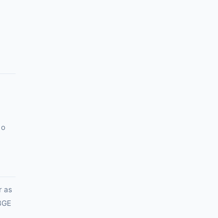
 o
r as
IBGE