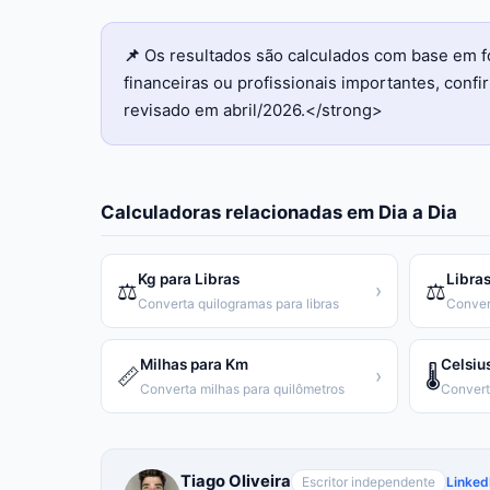
📌
Os resultados são calculados com base em f
financeiras ou profissionais importantes, con
revisado em abril/2026.</strong>
Calculadoras relacionadas em
Dia a Dia
Kg para Libras
Libras
⚖️
⚖️
›
Converta quilogramas para libras
Conver
Milhas para Km
Celsiu
📏
🌡️
›
Converta milhas para quilômetros
Tiago Oliveira
Escritor independente
Linked