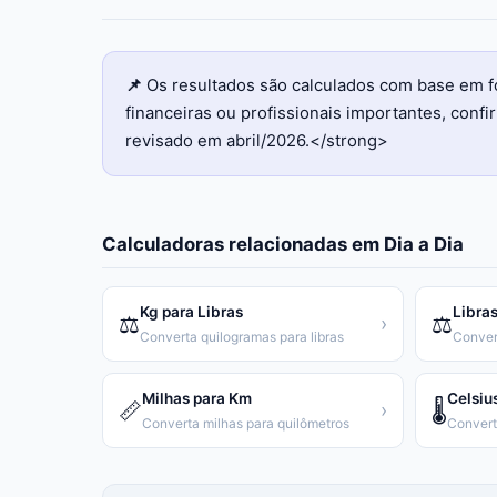
📌
Os resultados são calculados com base em f
financeiras ou profissionais importantes, con
revisado em abril/2026.</strong>
Calculadoras relacionadas em
Dia a Dia
Kg para Libras
Libras
⚖️
⚖️
›
Converta quilogramas para libras
Conver
Milhas para Km
Celsiu
📏
🌡️
›
Converta milhas para quilômetros