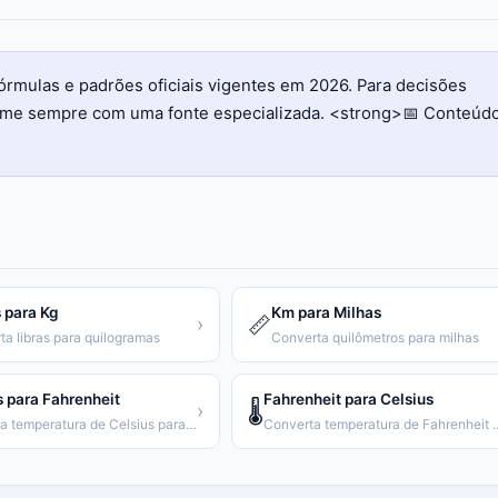
órmulas e padrões oficiais vigentes em 2026. Para decisões
firme sempre com uma fonte especializada. <strong>📅 Conteúd
 para Kg
Km para Milhas
📏
›
ta libras para quilogramas
Converta quilômetros para milhas
s para Fahrenheit
Fahrenheit para Celsius
🌡️
›
Converta temperatura de Celsius para Fahrenheit
Converta temperatura de