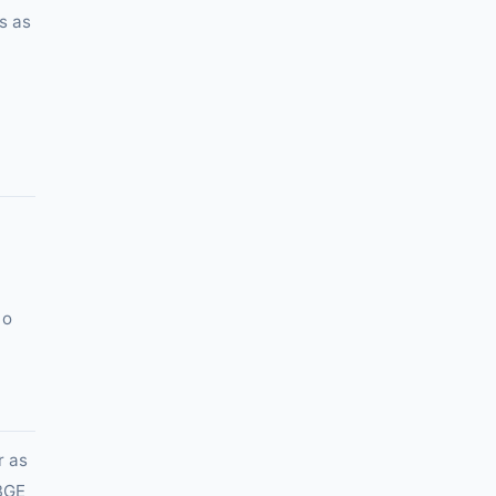
s as
 o
r as
IBGE