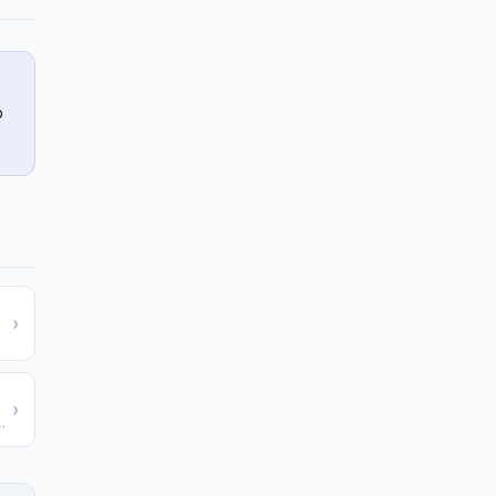
o
›
›
 Fahrenheit para Celsius