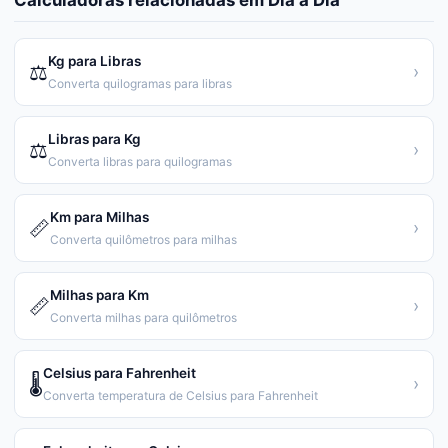
Calculadoras relacionadas em
Dia a Dia
Kg para Libras
⚖️
›
Converta quilogramas para libras
Libras para Kg
⚖️
›
Converta libras para quilogramas
Km para Milhas
📏
›
Converta quilômetros para milhas
Milhas para Km
📏
›
Converta milhas para quilômetros
Celsius para Fahrenheit
🌡️
›
Converta temperatura de Celsius para Fahrenheit