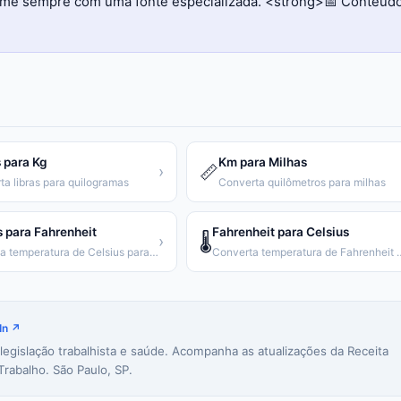
firme sempre com uma fonte especializada. <strong>📅 Conteúd
 para Kg
Km para Milhas
📏
›
ta libras para quilogramas
Converta quilômetros para milhas
s para Fahrenheit
Fahrenheit para Celsius
🌡️
›
Converta temperatura de Celsius para Fahrenheit
Converta temperatura de
In ↗
 legislação trabalhista e saúde. Acompanha as atualizações da Receita
Trabalho. São Paulo, SP.