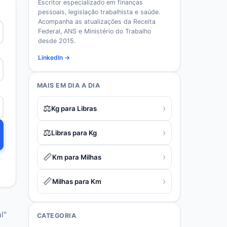
Escritor especializado em finanças
pessoais, legislação trabalhista e saúde.
Acompanha as atualizações da Receita
Federal, ANS e Ministério do Trabalho
desde 2015.
LinkedIn →
MAIS EM
DIA A DIA
⚖️
›
Kg para Libras
⚖️
›
Libras para Kg
📏
›
Km para Milhas
📏
›
Milhas para Km
l"
CATEGORIA