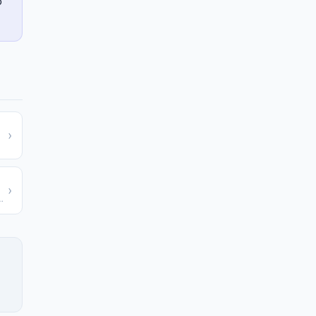
o
›
›
 Fahrenheit para Celsius