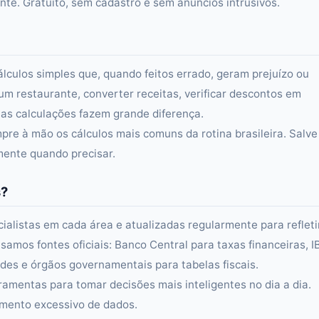
e. Gratuito, sem cadastro e sem anúncios intrusivos.
álculos simples que, quando feitos errado, geram prejuízo ou
um restaurante, converter receitas, verificar descontos em
s calculações fazem grande diferença.
re à mão os cálculos mais comuns da rotina brasileira. Salve
amente quando precisar.
s?
alistas em cada área e atualizadas regularmente para refleti
samos fontes oficiais: Banco Central para taxas financeiras, 
es e órgãos governamentais para tabelas fiscais.
ramentas para tomar decisões mais inteligentes no dia a dia.
amento excessivo de dados.