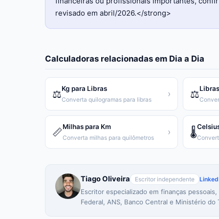
financeiras ou profissionais importantes, con
revisado em abril/2026.</strong>
Calculadoras relacionadas em
Dia a Dia
Kg para Libras
Libras
⚖️
⚖️
›
Converta quilogramas para libras
Conver
Milhas para Km
Celsiu
📏
🌡️
›
Converta milhas para quilômetros
Tiago Oliveira
Escritor independente
Linked
Escritor especializado em finanças pessoais,
Federal, ANS, Banco Central e Ministério do 