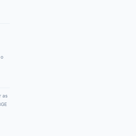
 o
r as
IBGE