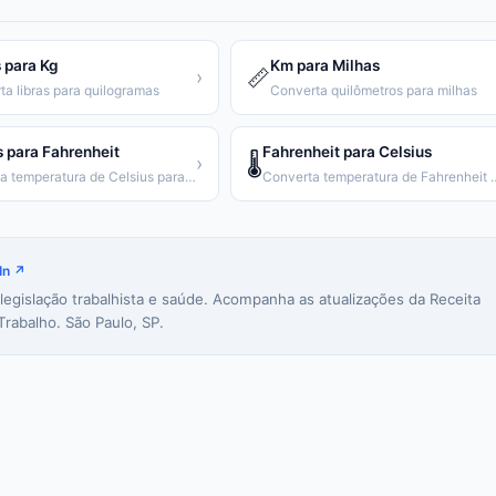
 para Kg
Km para Milhas
📏
›
ta libras para quilogramas
Converta quilômetros para milhas
s para Fahrenheit
Fahrenheit para Celsius
🌡️
›
Converta temperatura de Celsius para Fahrenheit
Converta temperatura de
In ↗
 legislação trabalhista e saúde. Acompanha as atualizações da Receita
Trabalho. São Paulo, SP.