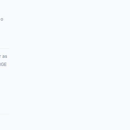
 o
r as
IBGE