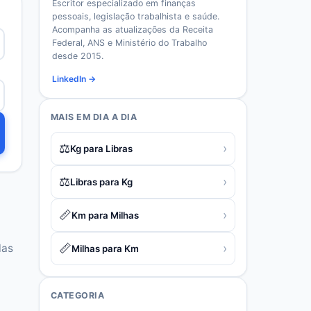
Escritor especializado em finanças
pessoais, legislação trabalhista e saúde.
Acompanha as atualizações da Receita
Federal, ANS e Ministério do Trabalho
desde 2015.
LinkedIn →
MAIS EM
DIA A DIA
⚖️
›
Kg para Libras
⚖️
›
Libras para Kg
📏
›
Km para Milhas
📏
›
las
Milhas para Km
CATEGORIA