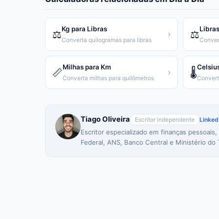
Kg para Libras
Libras
⚖️
⚖️
›
Converta quilogramas para libras
Conver
Milhas para Km
Celsiu
📏
🌡️
›
Converta milhas para quilômetros
Tiago Oliveira
Escritor independente
Linked
Escritor especializado em finanças pessoais,
Federal, ANS, Banco Central e Ministério do 