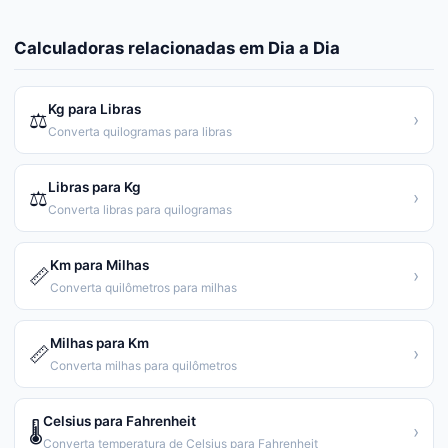
Calculadoras relacionadas em
Dia a Dia
Kg para Libras
⚖️
›
Converta quilogramas para libras
Libras para Kg
⚖️
›
Converta libras para quilogramas
Km para Milhas
📏
›
Converta quilômetros para milhas
Milhas para Km
📏
›
Converta milhas para quilômetros
Celsius para Fahrenheit
🌡️
›
Converta temperatura de Celsius para Fahrenheit