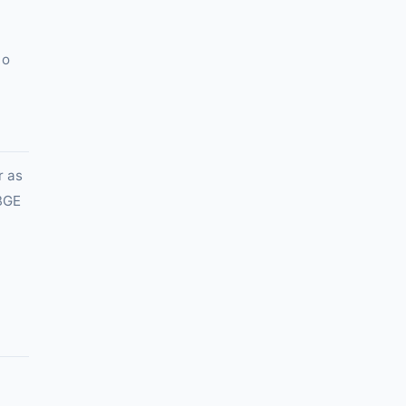
 o
r as
IBGE