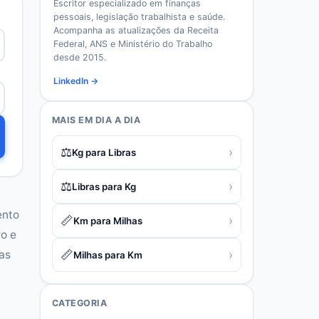
Escritor especializado em finanças
pessoais, legislação trabalhista e saúde.
Acompanha as atualizações da Receita
Federal, ANS e Ministério do Trabalho
desde 2015.
LinkedIn →
MAIS EM
DIA A DIA
⚖️
›
Kg para Libras
⚖️
›
Libras para Kg
ento
📏
›
Km para Milhas
o e
📏
›
as
Milhas para Km
CATEGORIA