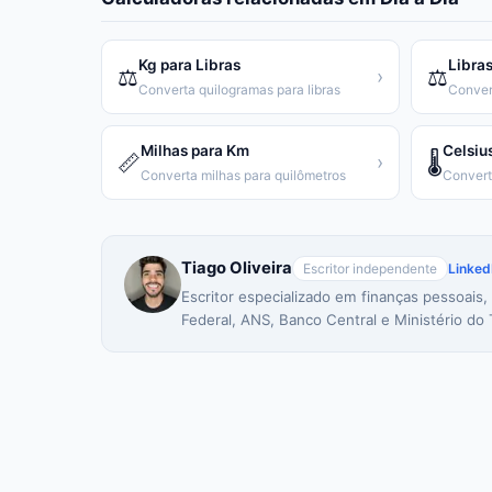
Kg para Libras
Libras
⚖️
⚖️
›
Converta quilogramas para libras
Conver
Milhas para Km
Celsiu
📏
🌡️
›
Converta milhas para quilômetros
Tiago Oliveira
Escritor independente
Linked
Escritor especializado em finanças pessoais,
Federal, ANS, Banco Central e Ministério do 