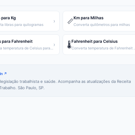
 para Kg
Km para Milhas
📏
›
ta libras para quilogramas
Converta quilômetros para milhas
s para Fahrenheit
Fahrenheit para Celsius
🌡️
›
Converta temperatura de Celsius para Fahrenheit
Converta temperatura de
In ↗
 legislação trabalhista e saúde. Acompanha as atualizações da Receita
Trabalho. São Paulo, SP.