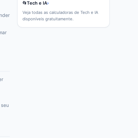
📂
Tech e IA
›
Veja todas as calculadoras de
Tech e IA
ender
disponíveis gratuitamente.
mar
er
 seu