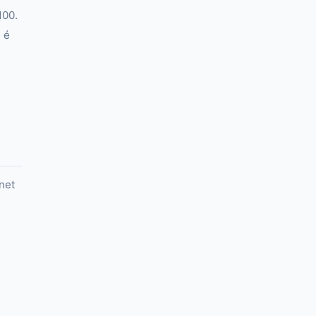
100.
 é
net