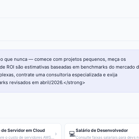
l do que nunca — comece com projetos pequenos, meça os
es de ROI são estimativas baseadas em benchmarks do mercado 
exas, contrate uma consultoria especializada e exija
rks revisados em abril/2026.</strong>
 de Servidor em Cloud
Salário de Desenvolvedor
💻
›
Compare o custo de servidores AWS, GCP e Azure
Consu