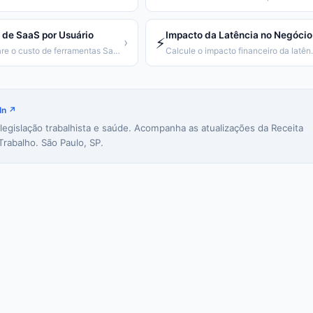
 de SaaS por Usuário
Impacto da Latência no Negócio
⚡
›
Compare o custo de ferramentas SaaS por usuário ao ano
Calcule o impac
In ↗
 legislação trabalhista e saúde. Acompanha as atualizações da Receita
Trabalho. São Paulo, SP.