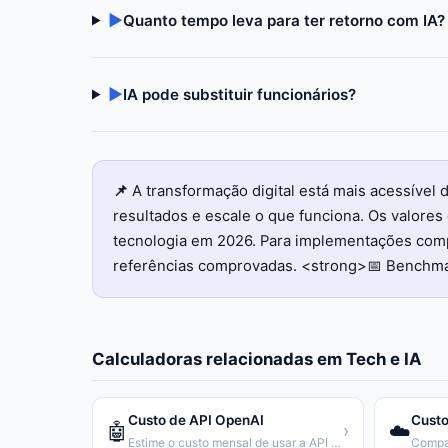
▶
Quanto tempo leva para ter retorno com IA?
▶
IA pode substituir funcionários?
📌
A transformação digital está mais acessíve
resultados e escale o que funciona. Os valor
tecnologia em 2026. Para implementações compl
referências comprovadas. <strong>📅 Benchma
Calculadoras relacionadas em
Tech e IA
Custo de API OpenAI
Custo
🤖
☁️
›
Estime o custo mensal de usar a API da OpenAI