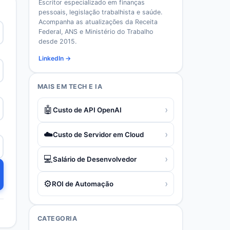
Escritor especializado em finanças
pessoais, legislação trabalhista e saúde.
Acompanha as atualizações da Receita
Federal, ANS e Ministério do Trabalho
desde 2015.
LinkedIn →
MAIS EM
TECH E IA
🤖
›
Custo de API OpenAI
☁️
›
Custo de Servidor em Cloud
💻
›
Salário de Desenvolvedor
⚙️
›
ROI de Automação
CATEGORIA