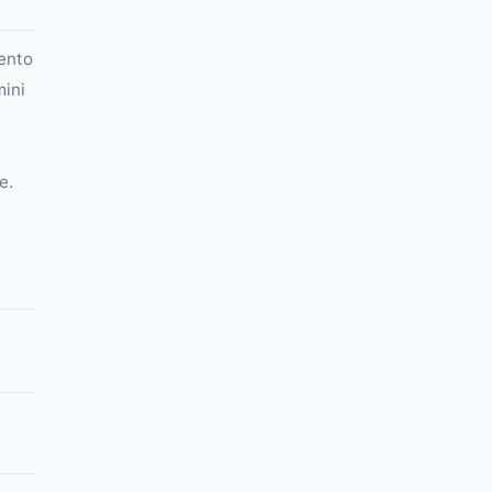
ento
ini
e.