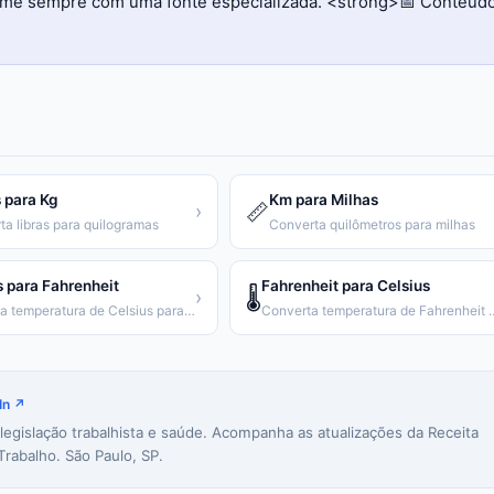
firme sempre com uma fonte especializada. <strong>📅 Conteúd
 para Kg
Km para Milhas
📏
›
ta libras para quilogramas
Converta quilômetros para milhas
s para Fahrenheit
Fahrenheit para Celsius
🌡️
›
Converta temperatura de Celsius para Fahrenheit
Converta temperatura de
In ↗
 legislação trabalhista e saúde. Acompanha as atualizações da Receita
Trabalho. São Paulo, SP.