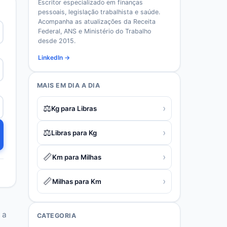
Escritor especializado em finanças
pessoais, legislação trabalhista e saúde.
Acompanha as atualizações da Receita
Federal, ANS e Ministério do Trabalho
desde 2015.
LinkedIn →
MAIS EM
DIA A DIA
⚖️
›
Kg para Libras
⚖️
›
Libras para Kg
📏
›
Km para Milhas
📏
›
Milhas para Km
 a
CATEGORIA