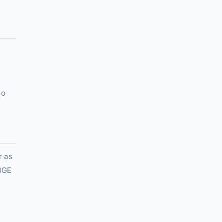
 o
r as
IBGE