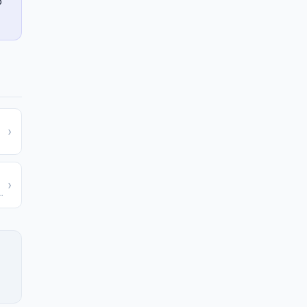
o
›
›
 Fahrenheit para Celsius