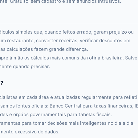
e. Gratuito, sem cadastro e sem anúncios intrusivos.
álculos simples que, quando feitos errado, geram prejuízo ou
um restaurante, converter receitas, verificar descontos em
s calculações fazem grande diferença.
re à mão os cálculos mais comuns da rotina brasileira. Salve
amente quando precisar.
s?
alistas em cada área e atualizadas regularmente para refleti
samos fontes oficiais: Banco Central para taxas financeiras, 
es e órgãos governamentais para tabelas fiscais.
ramentas para tomar decisões mais inteligentes no dia a dia.
amento excessivo de dados.