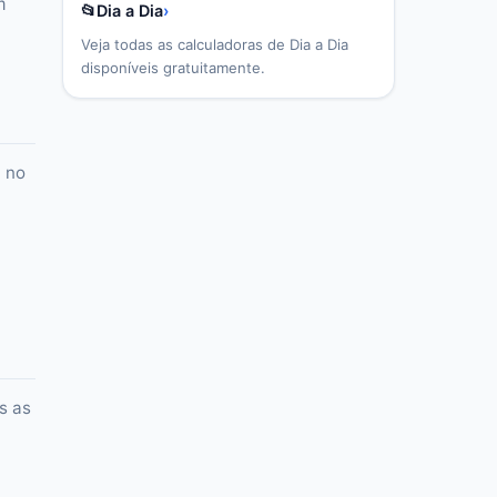
m
📂
Dia a Dia
›
Veja todas as calculadoras de
Dia a Dia
disponíveis gratuitamente.
u no
s as