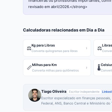
financeiras ou profissionais importantes, con
revisado em abril/2026.</strong>
Calculadoras relacionadas em
Dia a Dia
Kg para Libras
Libras
⚖️
⚖️
›
Converta quilogramas para libras
Conver
Milhas para Km
Celsiu
📏
🌡️
›
Converta milhas para quilômetros
Tiago Oliveira
Escritor independente
Linked
Escritor especializado em finanças pessoais,
Federal, ANS, Banco Central e Ministério do 