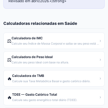
Revisado em abril/2026.</strong>
Calculadoras relacionadas em
Saúde
Calculadora de IMC
⚖️
›
Calcule seu Índice de Massa Corporal e saiba se seu peso está saudável.
Calculadora de Peso Ideal
⚖️
›
Calcule seu peso ideal com base na altura.
Calculadora de TMB
🔥
›
Calcule sua Taxa Metabólica Basal e gasto calórico diário.
TDEE — Gasto Calórico Total
🔥
›
Calcule seu gasto energético total diário (TDEE).