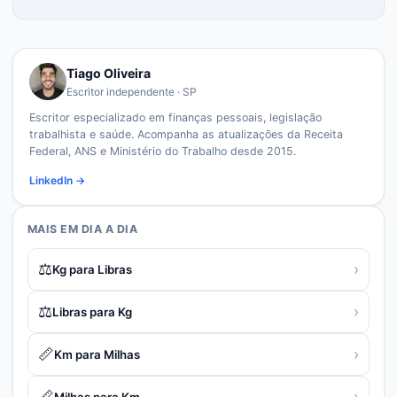
Tiago Oliveira
Escritor independente · SP
Escritor especializado em finanças pessoais, legislação
trabalhista e saúde. Acompanha as atualizações da Receita
Federal, ANS e Ministério do Trabalho desde 2015.
LinkedIn →
MAIS EM
DIA A DIA
⚖️
›
Kg para Libras
⚖️
›
Libras para Kg
📏
›
Km para Milhas
📏
›
Milhas para Km