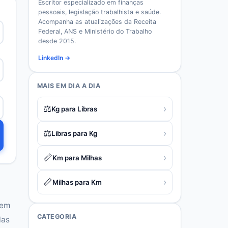
Escritor especializado em finanças
pessoais, legislação trabalhista e saúde.
Acompanha as atualizações da Receita
Federal, ANS e Ministério do Trabalho
desde 2015.
LinkedIn →
MAIS EM
DIA A DIA
⚖️
›
Kg para Libras
⚖️
›
Libras para Kg
📏
›
Km para Milhas
📏
›
Milhas para Km
 em
CATEGORIA
las