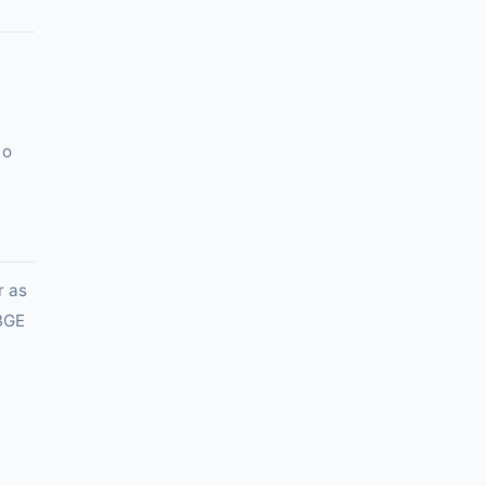
 o
r as
IBGE