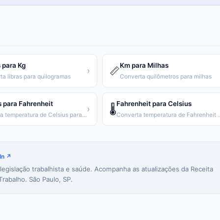
 para Kg
Km para Milhas
📏
›
ta libras para quilogramas
Converta quilômetros para milhas
s para Fahrenheit
Fahrenheit para Celsius
🌡️
›
Converta temperatura de Celsius para Fahrenheit
Converta temperatura de
In ↗
 legislação trabalhista e saúde. Acompanha as atualizações da Receita
Trabalho. São Paulo, SP.