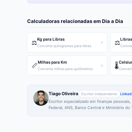
Calculadoras relacionadas em
Dia a Dia
Kg para Libras
Libras
⚖️
⚖️
›
Converta quilogramas para libras
Conver
Milhas para Km
Celsiu
📏
🌡️
›
Converta milhas para quilômetros
Tiago Oliveira
Escritor independente
Linked
Escritor especializado em finanças pessoais,
Federal, ANS, Banco Central e Ministério do 