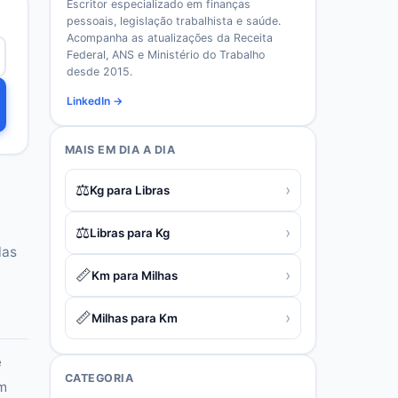
Escritor especializado em finanças
pessoais, legislação trabalhista e saúde.
Acompanha as atualizações da Receita
Federal, ANS e Ministério do Trabalho
desde 2015.
LinkedIn →
MAIS EM
DIA A DIA
⚖️
›
Kg para Libras
⚖️
›
Libras para Kg
las
📏
›
Km para Milhas
📏
›
Milhas para Km
e
CATEGORIA
om