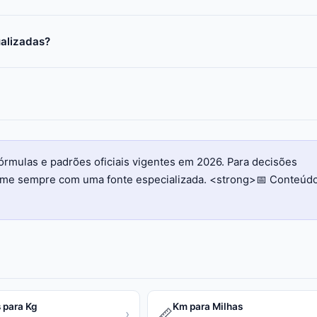
ualizadas?
órmulas e padrões oficiais vigentes em 2026. Para decisões
firme sempre com uma fonte especializada. <strong>📅 Conteúd
 para Kg
Km para Milhas
📏
›