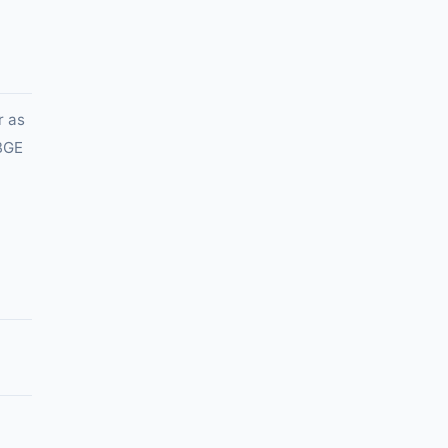
r as
IBGE