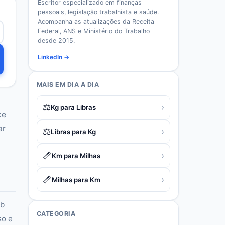
Escritor especializado em finanças
pessoais, legislação trabalhista e saúde.
Acompanha as atualizações da Receita
Federal, ANS e Ministério do Trabalho
desde 2015.
LinkedIn →
MAIS EM
DIA A DIA
⚖️
›
Kg para Libras
ce
ar
⚖️
›
Libras para Kg
📏
›
Km para Milhas
📏
›
Milhas para Km
ob
CATEGORIA
so e