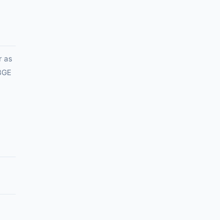
r as
IBGE