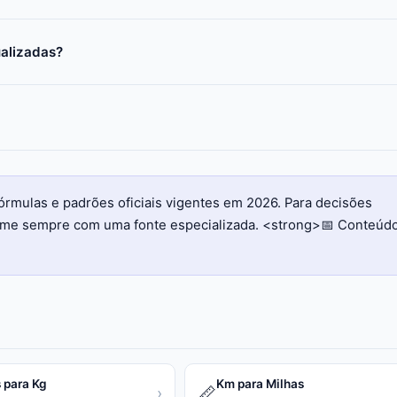
ualizadas?
órmulas e padrões oficiais vigentes em 2026. Para decisões
firme sempre com uma fonte especializada. <strong>📅 Conteúd
 para Kg
Km para Milhas
📏
›