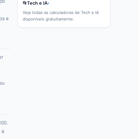
mpo
📂
Tech e IA
›
Veja todas as calculadoras de
Tech e IA
os e
disponíveis gratuitamente.
er
seu
100.
 é