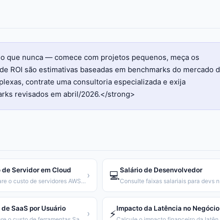
l do que nunca — comece com projetos pequenos, meça os
es de ROI são estimativas baseadas em benchmarks do mercado 
exas, contrate uma consultoria especializada e exija
rks revisados em abril/2026.</strong>
 de Servidor em Cloud
Salário de Desenvolvedor
💻
›
Compare o custo de servidores AWS, GCP e Azure
Consu
 de SaaS por Usuário
Impacto da Latência no Negócio
⚡
›
Compare o custo de ferramentas SaaS por usuário ao ano
Calcule o impac