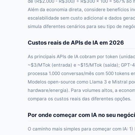
de (R$2.000 - R$300) ÷ R$300 × 100 = 567% ao 
Além da economia direta, considere benefícios in
escalabilidade sem custo adicional e dados gera
simula diferentes cenários para seu tipo de negóc
Custos reais de APIs de IA em 2026
As principais APIs de IA cobram por token (unid
~$3/MTok (entrada) e ~$15/MTok (saída); GPT-4
processa 1.000 conversas/mês com 500 tokens e
Modelos open-source como Llama 3 e Mistral pod
hardware/energia). Para volumes altos, a econo
compara os custos reais das diferentes opções.
Por onde começar com IA no seu negóc
O caminho mais simples para começar com IA: 1)