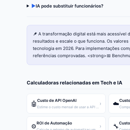
▶
IA pode substituir funcionários?
📌
A transformação digital está mais acessíve
resultados e escale o que funciona. Os valor
tecnologia em 2026. Para implementações compl
referências comprovadas. <strong>📅 Benchma
Calculadoras relacionadas em
Tech e IA
Custo de API OpenAI
Custo
🤖
☁️
›
Estime o custo mensal de usar a API da OpenAI
ROI de Automação
Custo
⚙️
🔧
›
Calcule o retorno de automatizar um processo repetitivo