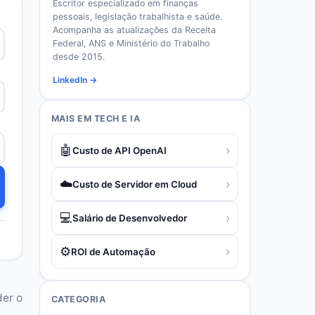
Escritor especializado em finanças
pessoais, legislação trabalhista e saúde.
Acompanha as atualizações da Receita
Federal, ANS e Ministério do Trabalho
desde 2015.
LinkedIn →
MAIS EM
TECH E IA
🤖
›
Custo de API OpenAI
☁️
›
Custo de Servidor em Cloud
💻
›
Salário de Desenvolvedor
⚙️
›
ROI de Automação
der o
CATEGORIA