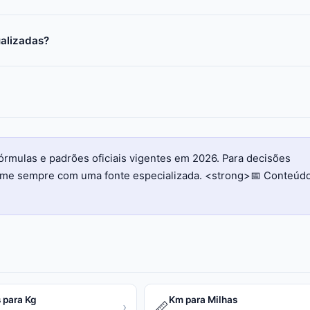
ualizadas?
órmulas e padrões oficiais vigentes em 2026. Para decisões
firme sempre com uma fonte especializada. <strong>📅 Conteúd
 para Kg
Km para Milhas
📏
›