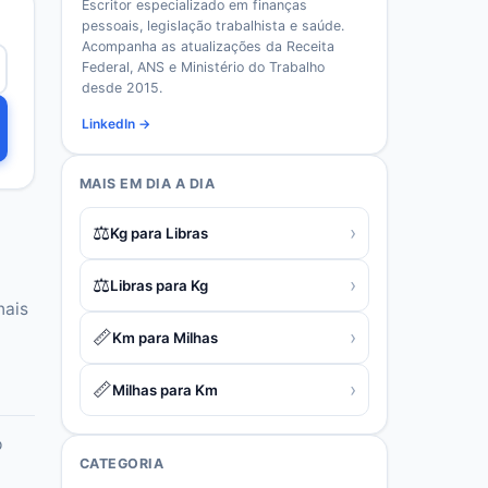
Escritor especializado em finanças
pessoais, legislação trabalhista e saúde.
Acompanha as atualizações da Receita
Federal, ANS e Ministério do Trabalho
desde 2015.
LinkedIn →
MAIS EM
DIA A DIA
⚖️
›
Kg para Libras
⚖️
›
Libras para Kg
nais
📏
›
Km para Milhas
📏
›
Milhas para Km
b
CATEGORIA