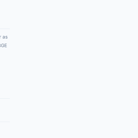
r as
IBGE