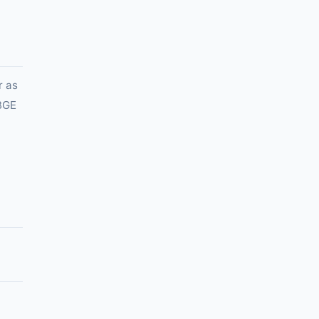
r as
IBGE