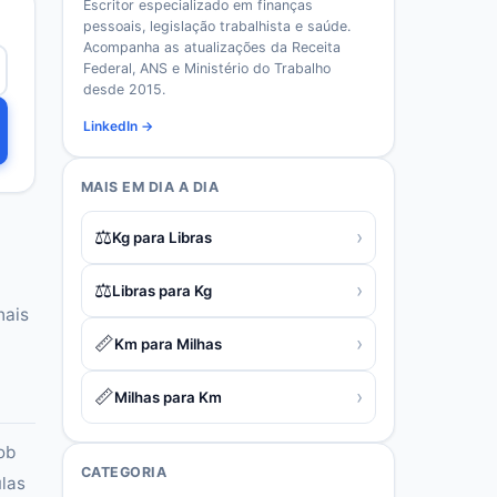
Escritor especializado em finanças
pessoais, legislação trabalhista e saúde.
Acompanha as atualizações da Receita
Federal, ANS e Ministério do Trabalho
desde 2015.
LinkedIn →
MAIS EM
DIA A DIA
⚖️
›
Kg para Libras
⚖️
›
Libras para Kg
nais
📏
›
Km para Milhas
📏
›
Milhas para Km
ob
CATEGORIA
las