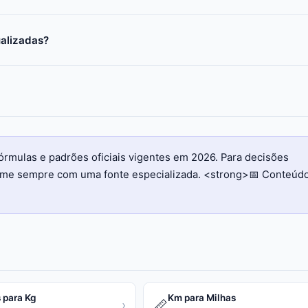
ualizadas?
órmulas e padrões oficiais vigentes em 2026. Para decisões
firme sempre com uma fonte especializada. <strong>📅 Conteúd
 para Kg
Km para Milhas
📏
›