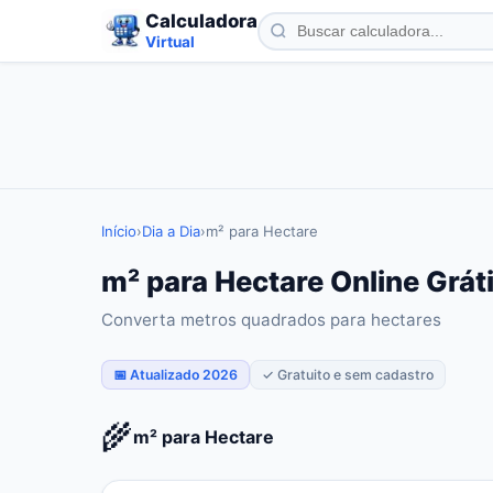
Calculadora
Virtual
Início
›
Dia a Dia
›
m² para Hectare
m² para Hectare Online Grát
Converta metros quadrados para hectares
📅 Atualizado 2026
✓ Gratuito e sem cadastro
🌾
m² para Hectare