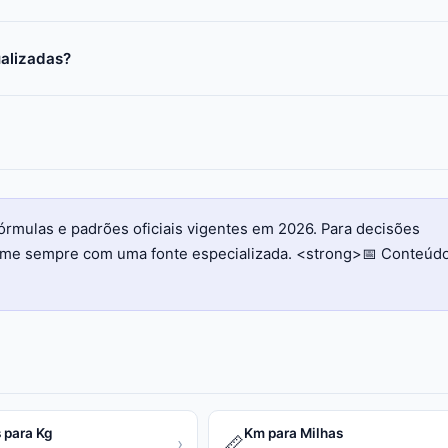
ualizadas?
órmulas e padrões oficiais vigentes em 2026. Para decisões
firme sempre com uma fonte especializada. <strong>📅 Conteúd
 para Kg
Km para Milhas
📏
›