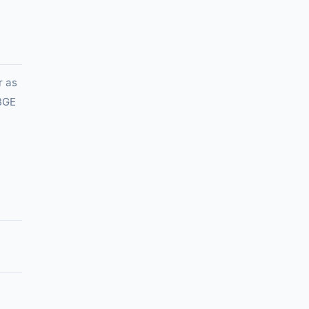
r as
IBGE