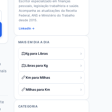
Escritor especializado em finanças
pessoais, legislação trabalhista e saúde.
Acompanha as atualizações da Receita
Federal, ANS e Ministério do Trabalho
desde 2015.
LinkedIn →
MAIS EM
DIA A DIA
⚖️
›
Kg para Libras
m
⚖️
›
Libras para Kg
nais
📏
›
Km para Milhas
📏
›
Milhas para Km
nte
CATEGORIA
m