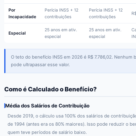
Por
Perícia INSS + 12
Perícia INSS + 12
R$
Incapacidade
contribuições
contribuições
25 anos em ativ.
25 anos em ativ.
Ca
Especial
especial
especial
I
O teto do benefício INSS em 2026 é R$ 7.786,02. Nenhum b
pode ultrapassar esse valor.
Como é Calculado o Benefício?
Média dos Salários de Contribuição
Desde 2019, o cálculo usa 100% dos salários de contribuiçã
de 1994 (antes era os 80% maiores). Isso pode reduzir o be
quem teve períodos de salário baixo.