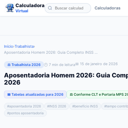
Calculadora
Calculadoras
Virtual
Início
›
Trabalhista
›
Aposentadoria Homem 2026: Guia Completo INSS
…
📅
15 de janeiro de 2026
🕐
7
min de leitura
⚖️ Trabalhista 2026
Aposentadoria Homem 2026: Guia Comp
2026
📅 Tabelas atualizadas para 2026
⚖️ Conforme CLT e Portaria MPS 
#
aposentadoria 2026
#
INSS 2026
#
benefício INSS
#
tempo contri
#
pontos aposentadoria