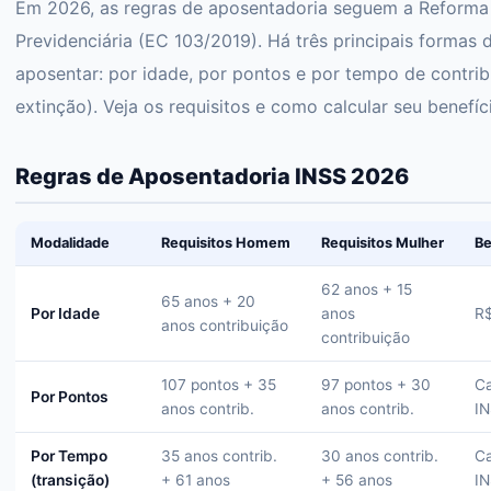
Em 2026, as regras de aposentadoria seguem a Reforma
Previdenciária (EC 103/2019). Há três principais formas 
aposentar: por idade, por pontos e por tempo de contri
extinção). Veja os requisitos e como calcular seu benefíc
Regras de Aposentadoria INSS 2026
Modalidade
Requisitos Homem
Requisitos Mulher
Be
62 anos + 15
65 anos + 20
Por Idade
anos
R$
anos contribuição
contribuição
107 pontos + 35
97 pontos + 30
Ca
Por Pontos
anos contrib.
anos contrib.
I
Por Tempo
35 anos contrib.
30 anos contrib.
Ca
(transição)
+ 61 anos
+ 56 anos
I