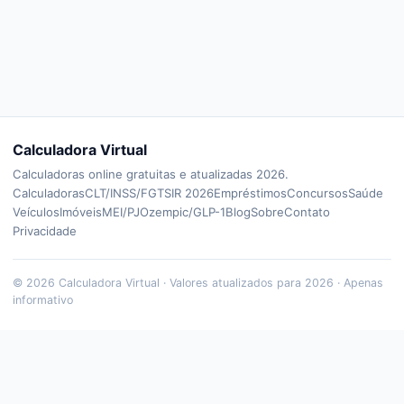
Calculadora Virtual
Calculadoras online gratuitas e atualizadas 2026.
Calculadoras
CLT/INSS/FGTS
IR 2026
Empréstimos
Concursos
Saúde
Veículos
Imóveis
MEI/PJ
Ozempic/GLP-1
Blog
Sobre
Contato
Privacidade
©
2026
Calculadora Virtual · Valores atualizados para 2026 · Apenas
informativo