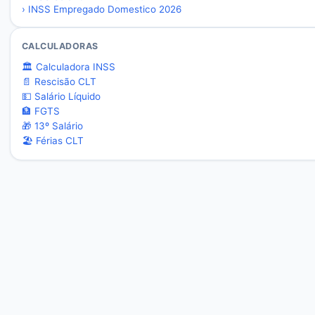
›
INSS Empregado Domestico 2026
CALCULADORAS
🏛️ Calculadora INSS
📄 Rescisão CLT
💵 Salário Líquido
🏦 FGTS
🎁 13º Salário
🏖️ Férias CLT