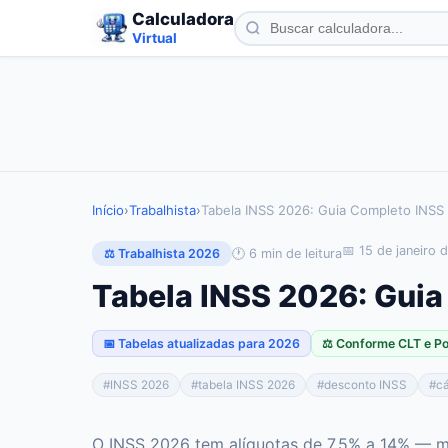
Calculadora
Virtual
Início
›
Trabalhista
›
Tabela INSS 2026: Guia Completo INSS
📅
15 de janeiro 
🕐
6
min de leitura
⚖️ Trabalhista 2026
Tabela INSS 2026: Gui
📅 Tabelas atualizadas para 2026
⚖️ Conforme CLT e P
#
INSS 2026
#
tabela INSS 2026
#
desconto INSS
#
cá
O INSS 2026 tem alíquotas de 7,5% a 14% — 