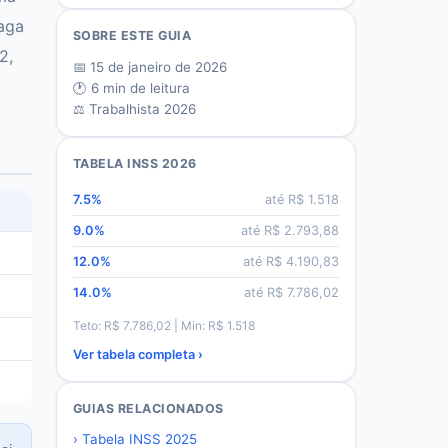
paga
SOBRE ESTE GUIA
2,
📅
15 de janeiro de 2026
🕐
6
min de leitura
⚖️ Trabalhista 2026
TABELA INSS 2026
7.5
%
até R$
1.518
9.0
%
até R$
2.793,88
12.0
%
até R$
4.190,83
14.0
%
até R$
7.786,02
Teto: R$
7.786,02
| Min: R$
1.518
Ver tabela completa ›
GUIAS RELACIONADOS
›
Tabela INSS 2025