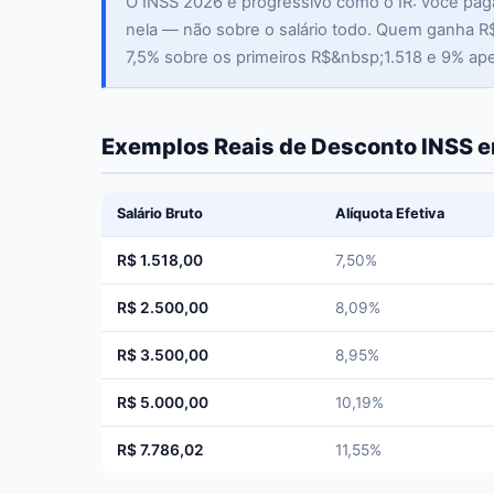
O INSS 2026 é progressivo como o IR: você paga 
nela — não sobre o salário todo. Quem ganha R
7,5% sobre os primeiros R$&nbsp;1.518 e 9% ap
Exemplos Reais de Desconto INSS 
Salário Bruto
Alíquota Efetiva
R$ 1.518,00
7,50%
R$ 2.500,00
8,09%
R$ 3.500,00
8,95%
R$ 5.000,00
10,19%
R$ 7.786,02
11,55%