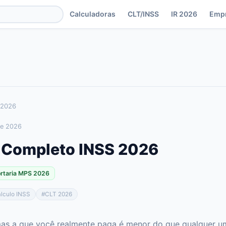
Calculadoras
CLT/INSS
IR 2026
Emp
 2026
de 2026
a Completo INSS 2026
ortaria MPS 2026
lculo INSS
#
CLT 2026
mas a que você realmente paga é menor do que qualquer u