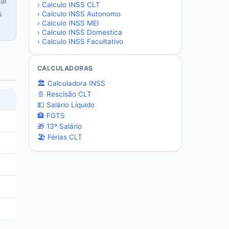
ai
›
Calculo INSS CLT
s
›
Calculo INSS Autonomo
›
Calculo INSS MEI
›
Calculo INSS Domestica
›
Calculo INSS Facultativo
CALCULADORAS
🏛️ Calculadora INSS
📄 Rescisão CLT
💵 Salário Líquido
🏦 FGTS
🎁 13º Salário
🏖️ Férias CLT