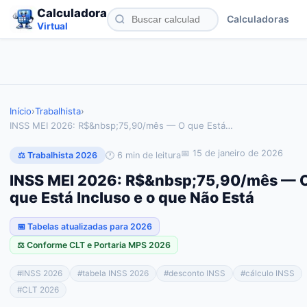
Calculadora
Calculadoras
Virtual
Início
›
Trabalhista
›
INSS MEI 2026: R$&nbsp;75,90/mês — O que Está
…
📅
15 de janeiro de 2026
🕐
6
min de leitura
⚖️ Trabalhista 2026
INSS MEI 2026: R$&nbsp;75,90/mês — 
que Está Incluso e o que Não Está
📅 Tabelas atualizadas para 2026
⚖️ Conforme CLT e Portaria MPS 2026
#
INSS 2026
#
tabela INSS 2026
#
desconto INSS
#
cálculo INSS
#
CLT 2026