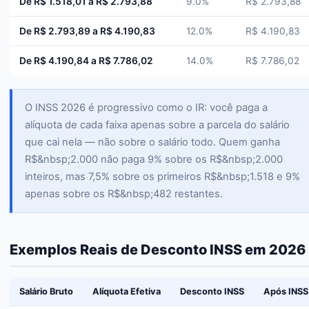
De R$ 1.518,01 a R$ 2.793,88
9.0%
R$ 2.793,88
De R$ 2.793,89 a R$ 4.190,83
12.0%
R$ 4.190,83
De R$ 4.190,84 a R$ 7.786,02
14.0%
R$ 7.786,02
O INSS 2026 é progressivo como o IR: você paga a
alíquota de cada faixa apenas sobre a parcela do salário
que cai nela — não sobre o salário todo. Quem ganha
R$&nbsp;2.000 não paga 9% sobre os R$&nbsp;2.000
inteiros, mas 7,5% sobre os primeiros R$&nbsp;1.518 e 9%
apenas sobre os R$&nbsp;482 restantes.
Exemplos Reais de Desconto INSS em 2026
Salário Bruto
Alíquota Efetiva
Desconto INSS
Após INSS