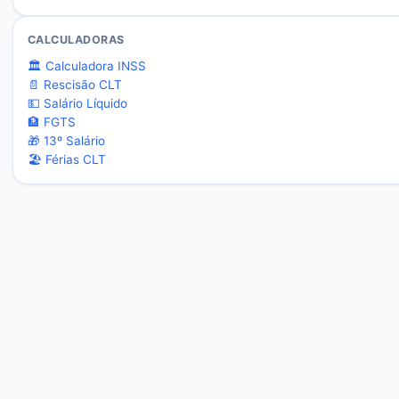
CALCULADORAS
🏛️ Calculadora INSS
📄 Rescisão CLT
💵 Salário Líquido
🏦 FGTS
🎁 13º Salário
🏖️ Férias CLT