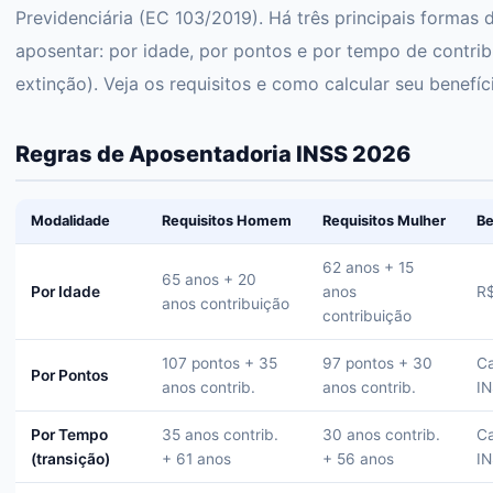
Previdenciária (EC 103/2019). Há três principais formas 
aposentar: por idade, por pontos e por tempo de contri
extinção). Veja os requisitos e como calcular seu benefíc
Regras de Aposentadoria INSS 2026
Modalidade
Requisitos Homem
Requisitos Mulher
Be
62 anos + 15
65 anos + 20
Por Idade
anos
R$
anos contribuição
contribuição
107 pontos + 35
97 pontos + 30
Ca
Por Pontos
anos contrib.
anos contrib.
I
Por Tempo
35 anos contrib.
30 anos contrib.
Ca
(transição)
+ 61 anos
+ 56 anos
I