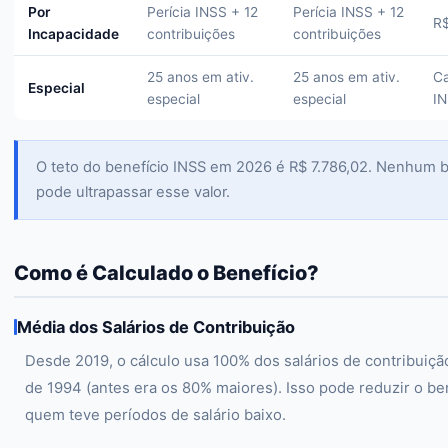
Por
Perícia INSS + 12
Perícia INSS + 12
R$
Incapacidade
contribuições
contribuições
25 anos em ativ.
25 anos em ativ.
Ca
Especial
especial
especial
I
O teto do benefício INSS em 2026 é R$ 7.786,02. Nenhum b
pode ultrapassar esse valor.
Como é Calculado o Benefício?
Média dos Salários de Contribuição
Desde 2019, o cálculo usa 100% dos salários de contribuiçã
de 1994 (antes era os 80% maiores). Isso pode reduzir o be
quem teve períodos de salário baixo.