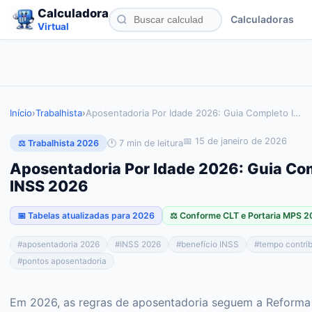
Calculadora
Calculadoras
Virtual
Início
›
Trabalhista
›
Aposentadoria Por Idade 2026: Guia Completo I
…
📅
15 de janeiro de 2026
🕐
7
min de leitura
⚖️ Trabalhista 2026
Aposentadoria Por Idade 2026: Guia Co
INSS 2026
📅 Tabelas atualizadas para 2026
⚖️ Conforme CLT e Portaria MPS 
#
aposentadoria 2026
#
INSS 2026
#
benefício INSS
#
tempo contri
#
pontos aposentadoria
Em 2026, as regras de aposentadoria seguem a Reforma