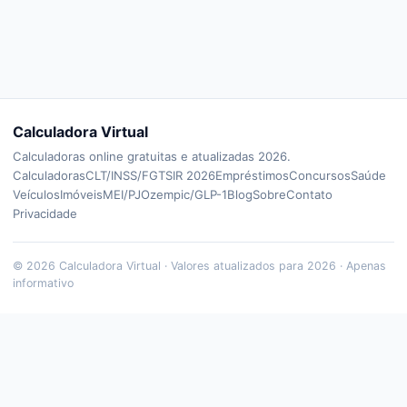
Calculadora Virtual
Calculadoras online gratuitas e atualizadas 2026.
Calculadoras
CLT/INSS/FGTS
IR 2026
Empréstimos
Concursos
Saúde
Veículos
Imóveis
MEI/PJ
Ozempic/GLP-1
Blog
Sobre
Contato
Privacidade
©
2026
Calculadora Virtual · Valores atualizados para 2026 · Apenas
informativo