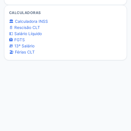
CALCULADORAS
🏛️ Calculadora INSS
📄 Rescisão CLT
💵 Salário Líquido
🏦 FGTS
🎁 13º Salário
🏖️ Férias CLT