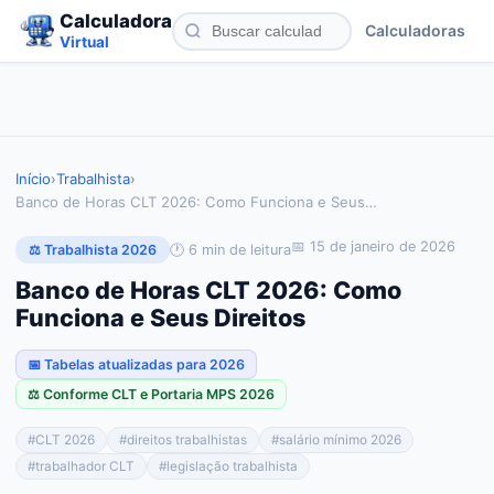
Calculadora
Calculadoras
Virtual
Início
›
Trabalhista
›
Banco de Horas CLT 2026: Como Funciona e Seus
…
📅
15 de janeiro de 2026
🕐
6
min de leitura
⚖️ Trabalhista 2026
Banco de Horas CLT 2026: Como
Funciona e Seus Direitos
📅 Tabelas atualizadas para 2026
⚖️ Conforme CLT e Portaria MPS 2026
#
CLT 2026
#
direitos trabalhistas
#
salário mínimo 2026
#
trabalhador CLT
#
legislação trabalhista