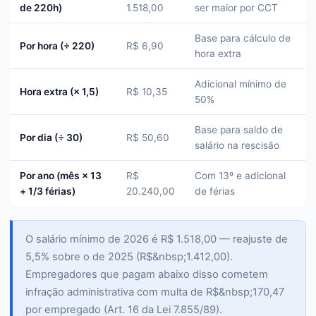
de 220h)
1.518,00
ser maior por CCT
Base para cálculo de
Por hora (÷ 220)
R$ 6,90
hora extra
Adicional mínimo de
Hora extra (× 1,5)
R$ 10,35
50%
Base para saldo de
Por dia (÷ 30)
R$ 50,60
salário na rescisão
Por ano (mês × 13
R$
Com 13º e adicional
+ 1/3 férias)
20.240,00
de férias
O salário mínimo de 2026 é R$ 1.518,00 — reajuste de
5,5% sobre o de 2025 (R$&nbsp;1.412,00).
Empregadores que pagam abaixo disso cometem
infração administrativa com multa de R$&nbsp;170,47
por empregado (Art. 16 da Lei 7.855/89).