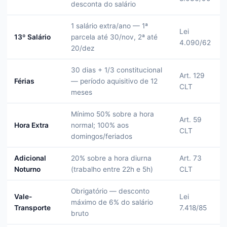
desconta do salário
1 salário extra/ano — 1ª
Lei
13º Salário
parcela até 30/nov, 2ª até
4.090/62
20/dez
30 dias + 1/3 constitucional
Art. 129
Férias
— período aquisitivo de 12
CLT
meses
Mínimo 50% sobre a hora
Art. 59
Hora Extra
normal; 100% aos
CLT
domingos/feriados
Adicional
20% sobre a hora diurna
Art. 73
Noturno
(trabalho entre 22h e 5h)
CLT
Obrigatório — desconto
Vale-
Lei
máximo de 6% do salário
Transporte
7.418/85
bruto