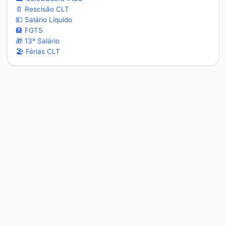
📄 Rescisão CLT
💵 Salário Líquido
🏦 FGTS
🎁 13º Salário
🏖️ Férias CLT