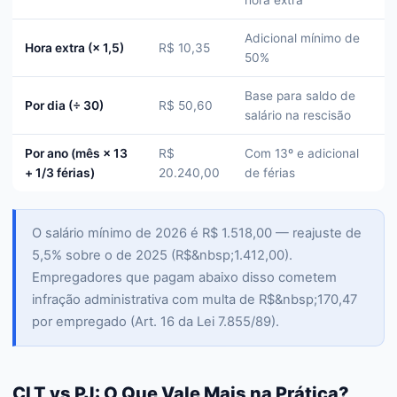
hora extra
Adicional mínimo de
Hora extra (× 1,5)
R$ 10,35
50%
Base para saldo de
Por dia (÷ 30)
R$ 50,60
salário na rescisão
Por ano (mês × 13
R$
Com 13º e adicional
+ 1/3 férias)
20.240,00
de férias
O salário mínimo de 2026 é R$ 1.518,00 — reajuste de
5,5% sobre o de 2025 (R$&nbsp;1.412,00).
Empregadores que pagam abaixo disso cometem
infração administrativa com multa de R$&nbsp;170,47
por empregado (Art. 16 da Lei 7.855/89).
CLT vs PJ: O Que Vale Mais na Prática?