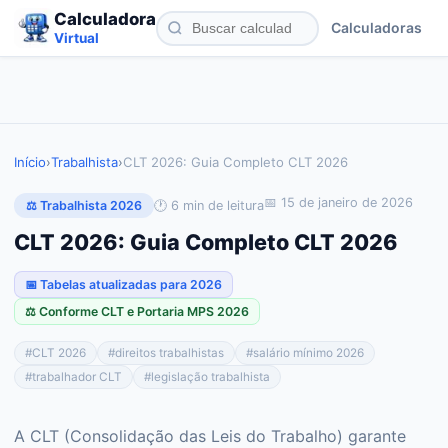
Calculadora
Calculadoras
Virtual
Início
›
Trabalhista
›
CLT 2026: Guia Completo CLT 2026
📅
15 de janeiro de 2026
🕐
6
min de leitura
⚖️ Trabalhista 2026
CLT 2026: Guia Completo CLT 2026
📅 Tabelas atualizadas para 2026
⚖️ Conforme CLT e Portaria MPS 2026
#
CLT 2026
#
direitos trabalhistas
#
salário mínimo 2026
#
trabalhador CLT
#
legislação trabalhista
A CLT (Consolidação das Leis do Trabalho) garante