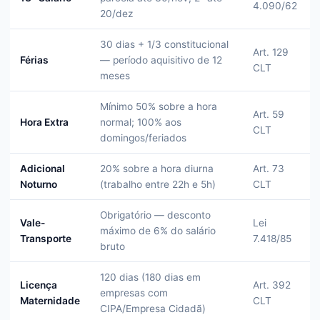
4.090/62
20/dez
30 dias + 1/3 constitucional
Art. 129
Férias
— período aquisitivo de 12
CLT
meses
Mínimo 50% sobre a hora
Art. 59
Hora Extra
normal; 100% aos
CLT
domingos/feriados
Adicional
20% sobre a hora diurna
Art. 73
Noturno
(trabalho entre 22h e 5h)
CLT
Obrigatório — desconto
Vale-
Lei
máximo de 6% do salário
Transporte
7.418/85
bruto
120 dias (180 dias em
Licença
Art. 392
empresas com
Maternidade
CLT
CIPA/Empresa Cidadã)