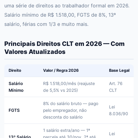
uma série de direitos ao trabalhador formal em 2026.
Salário mínimo de R$ 1.518,00, FGTS de 8%, 13º
salário, férias com 1/3 e muito mais.
Principais Direitos CLT em 2026 — Com
Valores Atualizados
Direito
Valor / Regra 2026
Base Legal
Salário
R$ 1.518,00/mês (reajuste
Art. 76
Mínimo
de 5,5% vs 2025)
CLT
8% do salário bruto — pago
Lei
FGTS
pelo empregador, não
8.036/90
desconta do salário
1 salário extra/ano — 1ª
Lei
13º Salário
parcela até 30/nov, 2ª até