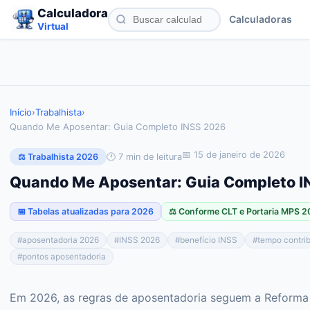
Calculadora
Calculadoras
Virtual
Início
›
Trabalhista
›
Quando Me Aposentar: Guia Completo INSS 2026
📅
15 de janeiro de 2026
🕐
7
min de leitura
⚖️ Trabalhista 2026
Quando Me Aposentar: Guia Completo 
📅 Tabelas atualizadas para 2026
⚖️ Conforme CLT e Portaria MPS 
#
aposentadoria 2026
#
INSS 2026
#
benefício INSS
#
tempo contri
#
pontos aposentadoria
Em 2026, as regras de aposentadoria seguem a Reforma