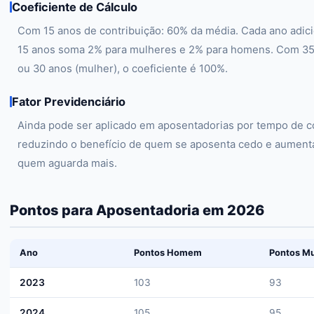
Coeficiente de Cálculo
Com 15 anos de contribuição: 60% da média. Cada ano adici
15 anos soma 2% para mulheres e 2% para homens. Com 3
ou 30 anos (mulher), o coeficiente é 100%.
Fator Previdenciário
Ainda pode ser aplicado em aposentadorias por tempo de co
reduzindo o benefício de quem se aposenta cedo e aument
quem aguarda mais.
Pontos para Aposentadoria em 2026
Ano
Pontos Homem
Pontos Mu
2023
103
93
2024
105
95