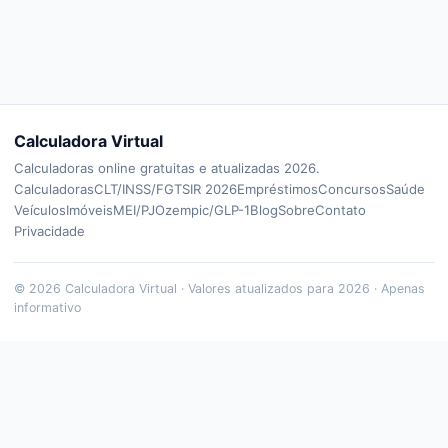
Calculadora Virtual
Calculadoras online gratuitas e atualizadas 2026.
Calculadoras
CLT/INSS/FGTS
IR 2026
Empréstimos
Concursos
Saúde
Veículos
Imóveis
MEI/PJ
Ozempic/GLP-1
Blog
Sobre
Contato
Privacidade
©
2026
Calculadora Virtual · Valores atualizados para 2026 · Apenas
informativo