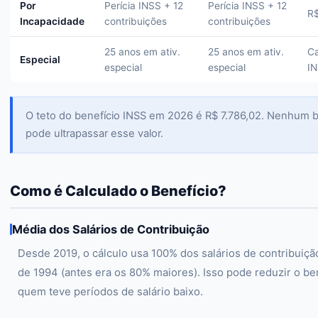
Por
Perícia INSS + 12
Perícia INSS + 12
R$
Incapacidade
contribuições
contribuições
25 anos em ativ.
25 anos em ativ.
Ca
Especial
especial
especial
I
O teto do benefício INSS em 2026 é R$ 7.786,02. Nenhum b
pode ultrapassar esse valor.
Como é Calculado o Benefício?
Média dos Salários de Contribuição
Desde 2019, o cálculo usa 100% dos salários de contribuiçã
de 1994 (antes era os 80% maiores). Isso pode reduzir o be
quem teve períodos de salário baixo.