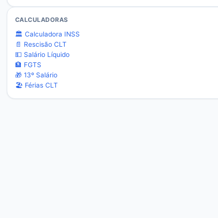
CALCULADORAS
🏛️ Calculadora INSS
📄 Rescisão CLT
💵 Salário Líquido
🏦 FGTS
🎁 13º Salário
🏖️ Férias CLT