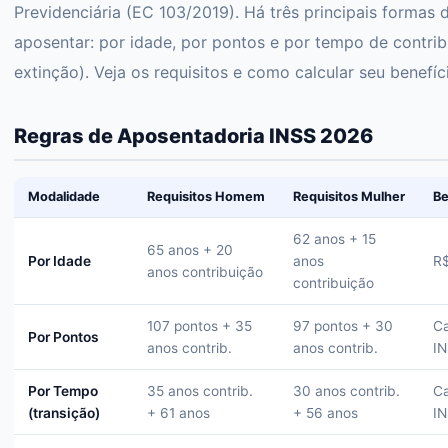
Previdenciária (EC 103/2019). Há três principais formas 
aposentar: por idade, por pontos e por tempo de contri
extinção). Veja os requisitos e como calcular seu benefíc
Regras de Aposentadoria INSS 2026
Modalidade
Requisitos Homem
Requisitos Mulher
Be
62 anos + 15
65 anos + 20
Por Idade
anos
R$
anos contribuição
contribuição
107 pontos + 35
97 pontos + 30
Ca
Por Pontos
anos contrib.
anos contrib.
I
Por Tempo
35 anos contrib.
30 anos contrib.
Ca
(transição)
+ 61 anos
+ 56 anos
I