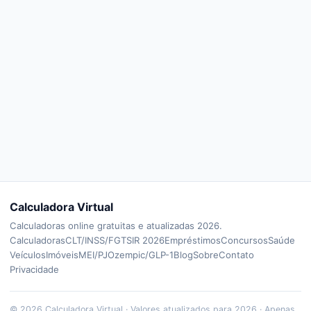
Calculadora Virtual
Calculadoras online gratuitas e atualizadas 2026.
Calculadoras
CLT/INSS/FGTS
IR 2026
Empréstimos
Concursos
Saúde
Veículos
Imóveis
MEI/PJ
Ozempic/GLP-1
Blog
Sobre
Contato
Privacidade
©
2026
Calculadora Virtual · Valores atualizados para 2026 · Apenas