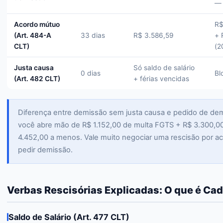
— 
Acordo mútuo
R$
(Art. 484-A
33 dias
R$ 3.586,59
+ 
CLT)
(2
Justa causa
Só saldo de salário
0 dias
Bl
(Art. 482 CLT)
+ férias vencidas
Diferença entre demissão sem justa causa e pedido de dem
você abre mão de R$ 1.152,00 de multa FGTS + R$ 3.300,00
4.452,00 a menos. Vale muito negociar uma rescisão por 
pedir demissão.
Verbas Rescisórias Explicadas: O que é Ca
Saldo de Salário (Art. 477 CLT)