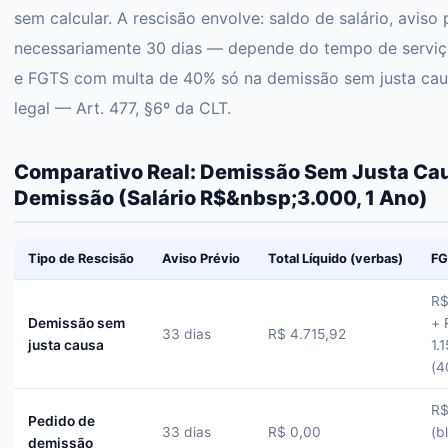
sem calcular. A rescisão envolve: saldo de salário, aviso
necessariamente 30 dias — depende do tempo de serviço)
e FGTS com multa de 40% só na demissão sem justa caus
legal — Art. 477, §6º da CLT.
Comparativo Real: Demissão Sem Justa Cau
Demissão (Salário R$&nbsp;3.000, 1 Ano)
Tipo de Rescisão
Aviso Prévio
Total Líquido (verbas)
FG
R$
Demissão sem
+ 
33 dias
R$ 4.715,92
justa causa
1.
(4
R$
Pedido de
33 dias
R$ 0,00
(b
demissão