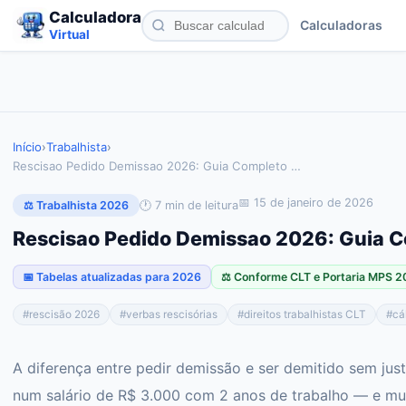
Calculadora
Calculadoras
Virtual
Início
›
Trabalhista
›
Rescisao Pedido Demissao 2026: Guia Completo
…
📅
15 de janeiro de 2026
🕐
7
min de leitura
⚖️ Trabalhista 2026
Rescisao Pedido Demissao 2026: Guia 
📅 Tabelas atualizadas para 2026
⚖️ Conforme CLT e Portaria MPS 
#
rescisão 2026
#
verbas rescisórias
#
direitos trabalhistas CLT
#
cá
A diferença entre pedir demissão e ser demitido sem ju
num salário de R$ 3.000 com 2 anos de trabalho — e mu