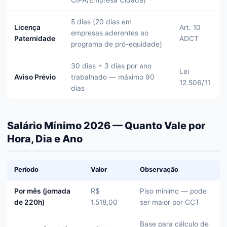
CIPA/Empresa Cidadã)
5 dias (20 dias em
Licença
Art. 10
empresas aderentes ao
Paternidade
ADCT
programa de pró-equidade)
30 dias + 3 dias por ano
Lei
Aviso Prévio
trabalhado — máximo 90
12.506/11
dias
Salário Mínimo 2026 — Quanto Vale por
Hora, Dia e Ano
Período
Valor
Observação
Por mês (jornada
R$
Piso mínimo — pode
de 220h)
1.518,00
ser maior por CCT
Base para cálculo de