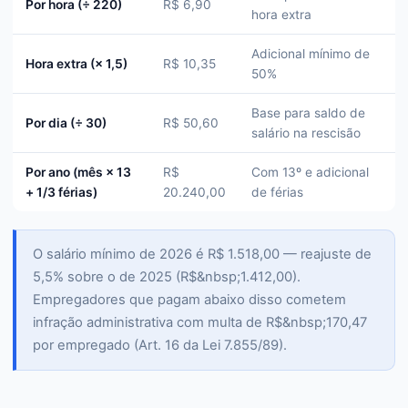
Por hora (÷ 220)
R$ 6,90
hora extra
Adicional mínimo de
Hora extra (× 1,5)
R$ 10,35
50%
Base para saldo de
Por dia (÷ 30)
R$ 50,60
salário na rescisão
Por ano (mês × 13
R$
Com 13º e adicional
+ 1/3 férias)
20.240,00
de férias
O salário mínimo de 2026 é R$ 1.518,00 — reajuste de
5,5% sobre o de 2025 (R$&nbsp;1.412,00).
Empregadores que pagam abaixo disso cometem
infração administrativa com multa de R$&nbsp;170,47
por empregado (Art. 16 da Lei 7.855/89).