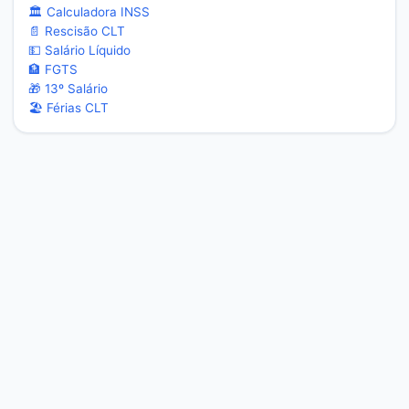
🏛️ Calculadora INSS
📄 Rescisão CLT
💵 Salário Líquido
🏦 FGTS
🎁 13º Salário
🏖️ Férias CLT