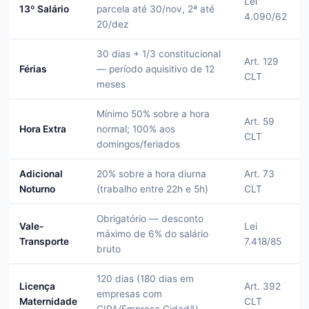
Lei
13º Salário
parcela até 30/nov, 2ª até
4.090/62
20/dez
30 dias + 1/3 constitucional
Art. 129
Férias
— período aquisitivo de 12
CLT
meses
Mínimo 50% sobre a hora
Art. 59
Hora Extra
normal; 100% aos
CLT
domingos/feriados
Adicional
20% sobre a hora diurna
Art. 73
Noturno
(trabalho entre 22h e 5h)
CLT
Obrigatório — desconto
Vale-
Lei
máximo de 6% do salário
Transporte
7.418/85
bruto
120 dias (180 dias em
Licença
Art. 392
empresas com
Maternidade
CLT