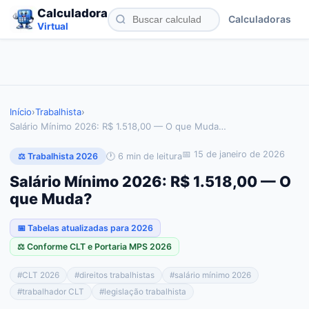
Calculadora
Calculadoras
Virtual
Início
›
Trabalhista
›
Salário Mínimo 2026: R$ 1.518,00 — O que Muda
…
📅
15 de janeiro de 2026
🕐
6
min de leitura
⚖️ Trabalhista 2026
Salário Mínimo 2026: R$ 1.518,00 — O
que Muda?
📅 Tabelas atualizadas para 2026
⚖️ Conforme CLT e Portaria MPS 2026
#
CLT 2026
#
direitos trabalhistas
#
salário mínimo 2026
#
trabalhador CLT
#
legislação trabalhista