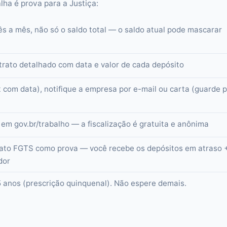
lha é prova para a Justiça:
ês a mês, não só o saldo total — o saldo atual pode mascarar
extrato detalhado com data e valor de cada depósito
nt com data), notifique a empresa por e-mail ou carta (guarde 
em gov.br/trabalho — a fiscalização é gratuita e anônima
trato FGTS como prova — você recebe os depósitos em atraso 
dor
5 anos (prescrição quinquenal). Não espere demais.