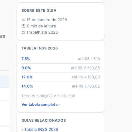
SOBRE ESTE GUIA
📅
15 de janeiro de 2026
🕐
6
min de leitura
⚖️ Trabalhista 2026
ara
TABELA INSS 2026
7.5
%
até R$
1.518
9.0
%
até R$
2.793,88
12.0
%
até R$
4.190,83
14.0
%
até R$
7.786,02
Teto: R$
7.786,02
| Min: R$
1.518
Ver tabela completa ›
GUIAS RELACIONADOS
›
Tabela INSS 2026