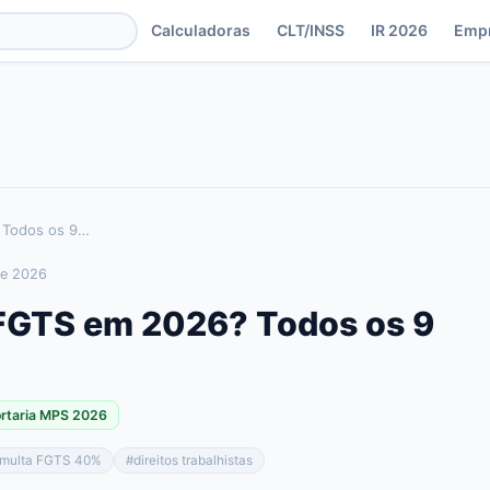
Calculadoras
CLT/INSS
IR 2026
Emp
 Todos os 9
…
de 2026
FGTS em 2026? Todos os 9
ortaria MPS 2026
multa FGTS 40%
#
direitos trabalhistas