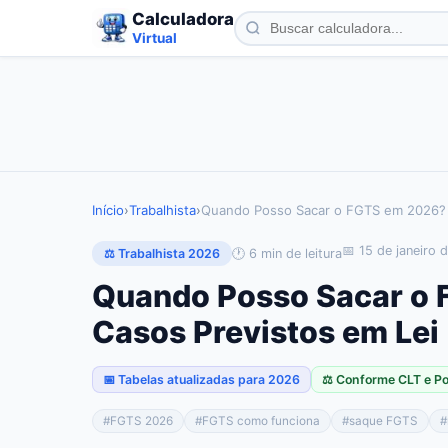
Calculadora
Virtual
Início
›
Trabalhista
›
Quando Posso Sacar o FGTS em 2026?
📅
15 de janeiro 
🕐
6
min de leitura
⚖️ Trabalhista 2026
Quando Posso Sacar o 
Casos Previstos em Lei
📅 Tabelas atualizadas para 2026
⚖️ Conforme CLT e P
#
FGTS 2026
#
FGTS como funciona
#
saque FGTS
#