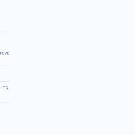
prova
+ TR