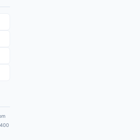
com
.400