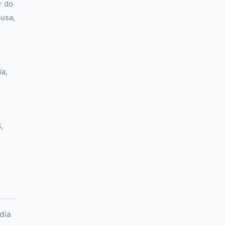
r do
usa,
ia,
,
e
dia