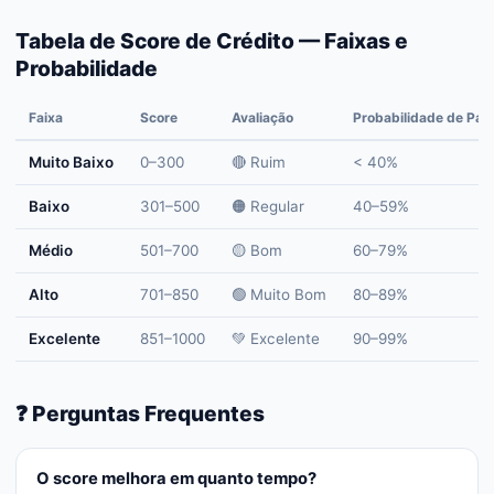
Tabela de Score de Crédito — Faixas e
Probabilidade
Faixa
Score
Avaliação
Probabilidade de Pa
Muito Baixo
0–300
🔴 Ruim
< 40%
Baixo
301–500
🟠 Regular
40–59%
Médio
501–700
🟡 Bom
60–79%
Alto
701–850
🟢 Muito Bom
80–89%
Excelente
851–1000
💚 Excelente
90–99%
❓ Perguntas Frequentes
O score melhora em quanto tempo?