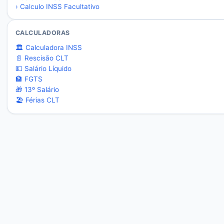
›
Calculo INSS Facultativo
CALCULADORAS
🏛️ Calculadora INSS
📄 Rescisão CLT
💵 Salário Líquido
🏦 FGTS
🎁 13º Salário
🏖️ Férias CLT