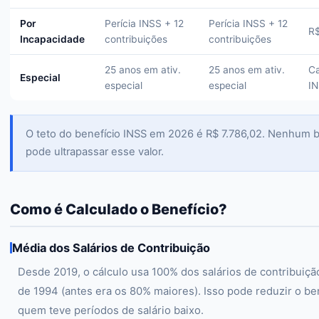
Por
Perícia INSS + 12
Perícia INSS + 12
R$
Incapacidade
contribuições
contribuições
25 anos em ativ.
25 anos em ativ.
Ca
Especial
especial
especial
I
O teto do benefício INSS em 2026 é R$ 7.786,02. Nenhum b
pode ultrapassar esse valor.
Como é Calculado o Benefício?
Média dos Salários de Contribuição
Desde 2019, o cálculo usa 100% dos salários de contribuiçã
de 1994 (antes era os 80% maiores). Isso pode reduzir o be
quem teve períodos de salário baixo.