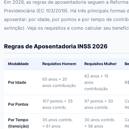
Em 2026, as regras de aposentadoria seguem a Reforma
Previdenciária (EC 103/2019). Há três principais formas 
aposentar: por idade, por pontos e por tempo de contri
extinção). Veja os requisitos e como calcular seu benefíc
Regras de Aposentadoria INSS 2026
Modalidade
Requisitos Homem
Requisitos Mulher
Be
62 anos + 15
65 anos + 20
Por Idade
anos
R$
anos contribuição
contribuição
107 pontos + 35
97 pontos + 30
Ca
Por Pontos
anos contrib.
anos contrib.
I
Por Tempo
35 anos contrib.
30 anos contrib.
Ca
(transição)
+ 61 anos
+ 56 anos
I