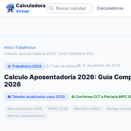
Calculadora
Calculadoras
Virtual
Início
›
Trabalhista
›
Calculo Aposentadoria 2026: Guia Completo INS
…
📅
15 de janeiro de 2026
🕐
7
min de leitura
⚖️ Trabalhista 2026
Calculo Aposentadoria 2026: Guia Comp
2026
📅 Tabelas atualizadas para 2026
⚖️ Conforme CLT e Portaria MPS 
#
aposentadoria 2026
#
INSS 2026
#
benefício INSS
#
tempo contri
#
pontos aposentadoria