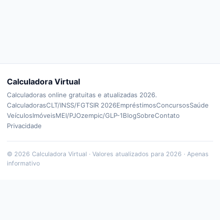
Calculadora Virtual
Calculadoras online gratuitas e atualizadas 2026.
Calculadoras
CLT/INSS/FGTS
IR 2026
Empréstimos
Concursos
Saúde
Veículos
Imóveis
MEI/PJ
Ozempic/GLP-1
Blog
Sobre
Contato
Privacidade
©
2026
Calculadora Virtual · Valores atualizados para 2026 · Apenas
informativo